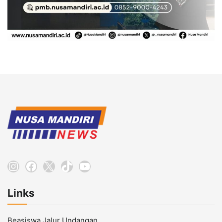
Instagram
Facebook
X
TikTok
YouTube
Links
Beasiswa Jalur Undangan