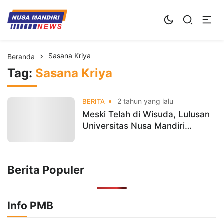
Kampus Digital Bisnis
Universitas Nusa Mandiri
Sasana Kriya
Beranda
Tag:
Sasana Kriya
2 tahun yang lalu
BERITA
Meski Telah di Wisuda, Lulusan
Universitas Nusa Mandiri
Diharapkan Tetap Berkontribusi
Dalam Tingkatkan Mutu
Pendidikan
Berita Populer
Info PMB