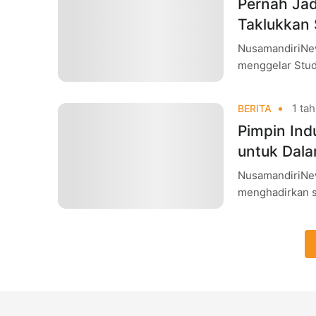
Pernah Jad
Taklukkan
NusamandiriNew
menggelar Stud
dan Doktor Info
1 tah
BERITA
Pimpin Ind
untuk Dala
NusamandiriNew
menghadirkan s
Magister Ilmu K