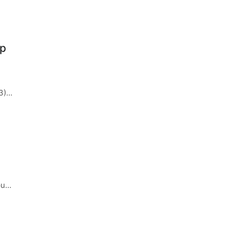
ap
3),
pus