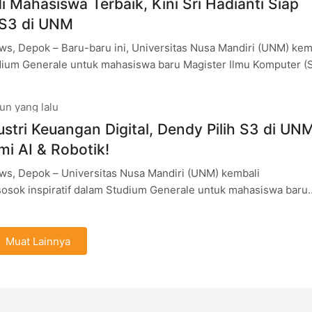
i Mahasiswa Terbaik, Kini Sri Hadianti Siap
 S3 di UNM
s, Depok – Baru-baru ini, Universitas Nusa Mandiri (UNM) kem
ium Generale untuk mahasiswa baru Magister Ilmu Komputer (
rmatika (S3) periode
un yang lalu
ustri Keuangan Digital, Dendy Pilih S3 di UN
mi AI & Robotik!
s, Depok – Universitas Nusa Mandiri (UNM) kembali
osok inspiratif dalam Studium Generale untuk mahasiswa baru
omputer (S2) dan Doktor Informatika (S3)
Muat Lainnya