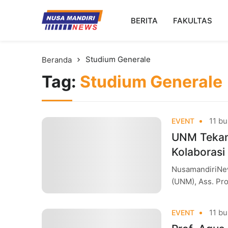
Kampus Digital Bisnis
BERITA
FAKULTAS
Universitas Nusa Mandiri
Studium Generale
Beranda
Tag:
Studium Generale
11 bu
EVENT
UNM Tekan
Kolaborasi
NusamandiriNew
(UNM), Ass. Pro
menekankan pen
11 bu
EVENT