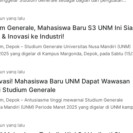
menggelar Studium Generale sebagai bagian dari penguatan
am Magister Ilmu Komputer dan Doktor Informatika
un yang lalu
um Generale, Mahasiswa Baru S3 UNM Ini Si
& Inovasi ke Industri!
m, Depok – Studium Generale Universitas Nusa Mandiri (UNM)
2025 yang digelar di Kampus Margonda, Depok, pada Sabtu (15/
elombang inspirasi bagi
un yang lalu
tivasi! Mahasiswa Baru UNM Dapat Wawasan
di Studium Generale
m, Depok – Antusiasme tinggi mewarnai Studium Generale
sa Mandiri (UNM) Periode Maret 2025 yang digelar di UNM kam
k, pada Sabtu (15/3).
un yang lalu