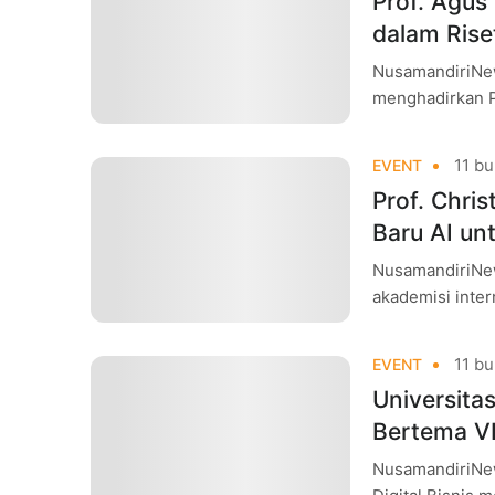
Prof. Agus
dalam Riset
NusamandiriNew
menghadirkan Pr
Riset Komunika
11 bu
EVENT
Prof. Chri
Baru AI un
NusamandiriNew
akademisi inter
Greece, sebaga
Innovation,
11 bu
EVENT
Universita
Bertema VI
NusamandiriNew