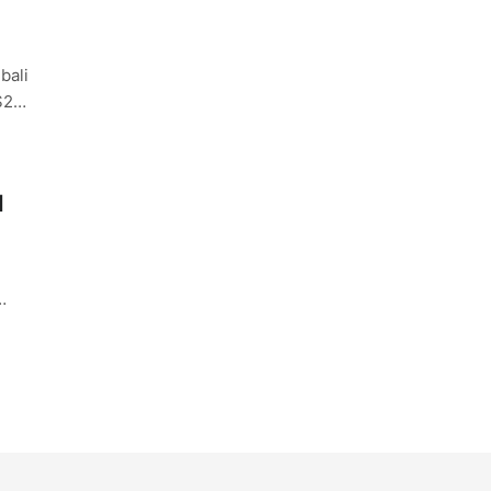
bali
S2)
M