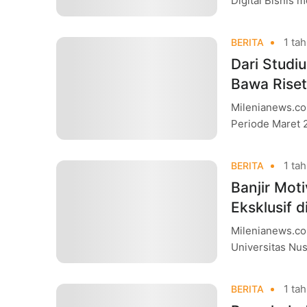
Digital Bisnis 
akademik Progr
1 tah
BERITA
Dari Studi
Bawa Riset 
Milenianews.co
Periode Maret 
menghadirkan g
1 tah
BERITA
Banjir Mo
Eksklusif 
Milenianews.co
Universitas Nu
Margonda, Depo
1 tah
BERITA