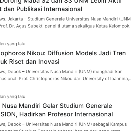
 Dorong Maba S2 dan S3 UNM Lebih Aktif
 dan Publikasi Internasional
s, Jakarta – Studium Generale Universitas Nusa Mandiri (UNM
of. Dr. Agus Subekti peneliti utama sekaligus Ketua Kelompok
si dan Pengolahan Sinyal di Badan
lan yang lalu
stophoros Nikou: Diffusion Models Jadi Tren
tuk Riset dan Inovasi
s, Depok – Universitas Nusa Mandiri (UNM) menghadirkan
nasional, Prof. Christophoros Nikou dari University of Ioannina,
i narasumber Studium Generale bertema VISION (Valuing
lan yang lalu
s Nusa Mandiri Gelar Studium Generale
SION, Hadirkan Profesor Internasional
s, Depok – Universitas Nusa Mandiri (UNM) sebagai Kampus