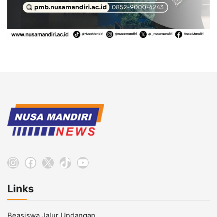
Instagram
Facebook
X
TikTok
YouTube
Links
Beasiswa Jalur Undangan