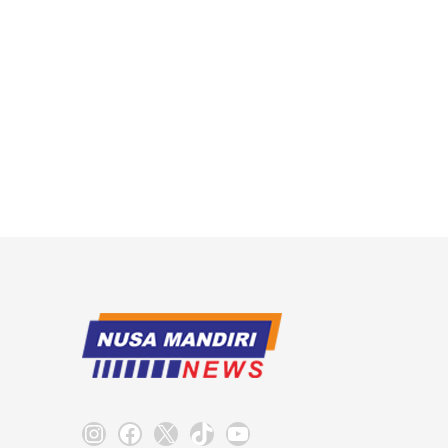
Instagram
Facebook
X
TikTok
YouTube