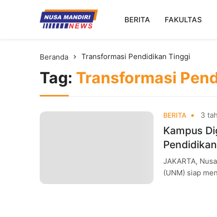
Kampus Digital Bisnis
BERITA
FAKULTAS
Universitas Nusa Mandiri
Transformasi Pendidikan Tinggi
Beranda
Tag:
Transformasi Pend
3 tah
BERITA
Kampus Dig
Pendidikan
JAKARTA, Nusam
(UNM) siap mend
teranyar dari K