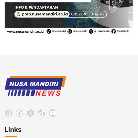
Instagram
Facebook
X
TikTok
YouTube
Links