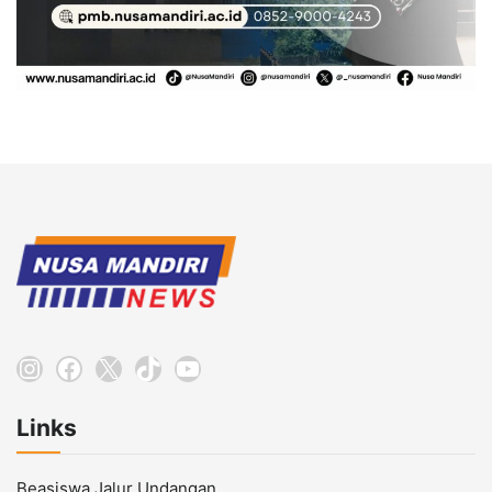
Instagram
Facebook
X
TikTok
YouTube
Links
Beasiswa Jalur Undangan