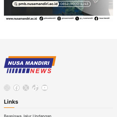
Instagram
Facebook
X
TikTok
YouTube
Links
Beasiswa Jalur Undangan