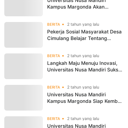
Universitas Nusa Mandiri
Kampus Margonda Akan
Hadirkan Workshop Artificial
Intelligence Pada Acara
2 tahun yang lalu
BERITA
DigibisTech
Pekerja Sosial Masyarakat Desa
Cimulang Belajar Tentang
Artificial Intelligence Bersama
Dosen Universitas Nusa Mandiri
2 tahun yang lalu
BERITA
Langkah Maju Menuju Inovasi,
Universitas Nusa Mandiri Sukses
Gelar Workshop Artificial
Intelligence
2 tahun yang lalu
BERITA
Universitas Nusa Mandiri
Kampus Margonda Siap Kembali
Gelar Workshop Artificial
Intelligence Batch ke-2 Untuk
2 tahun yang lalu
BERITA
Guru
Universitas Nusa Mandiri