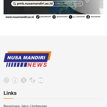
Instagram
Facebook
X
TikTok
YouTube
Links
Beasiswa Jalur Undangan