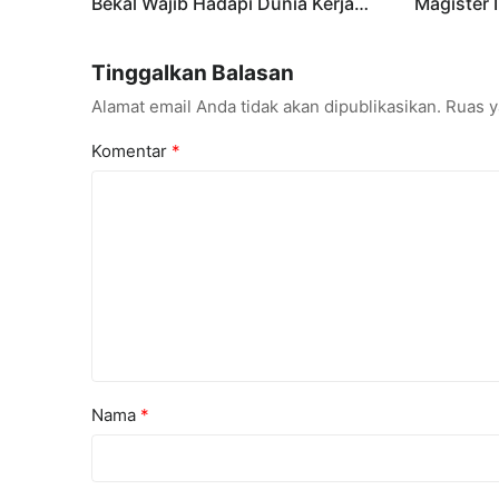
Bekal Wajib Hadapi Dunia Kerja
Magister 
Global
Primadona
Tinggalkan Balasan
Alamat email Anda tidak akan dipublikasikan.
Ruas y
Komentar
*
Nama
*