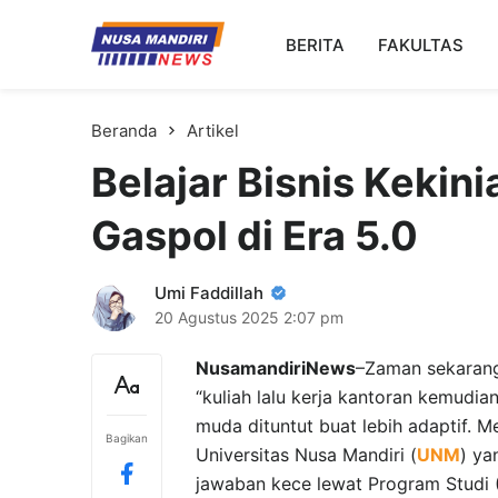
Kampus Digital Bisnis
BERITA
FAKULTAS
Universitas Nusa Mandiri
Beranda
Artikel
Belajar Bisnis Kekin
Gaspol di Era 5.0
Umi Faddillah
20 Agustus 2025
2:07 pm
NusamandiriNews
–Zaman sekarang,
“kuliah lalu kerja kantoran kemudian
muda dituntut buat lebih adaptif. M
Bagikan
Universitas Nusa Mandiri (
UNM
) ya
jawaban kece lewat Program Studi (P