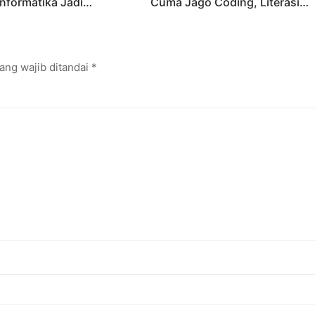
Informatika Jadi
Cuma Jago Coding, Literasi
 Karier Digital
Digital Jadi Kunci Masa Depan
ang wajib ditandai
*