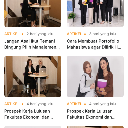
ARTIKEL
2 hari yang lalu
ARTIKEL
3 hari yang lalu
Jangan Asal Ikut Teman!
Cara Membuat Portofolio
Bingung Pilih Manajemen
Mahasiswa agar Dilirik HRD
atau Bisnis Digital? Ini
Sejak Masih Kuliah
Jawabannya Sebelum
Kamu Salah Jurusan
ARTIKEL
4 hari yang lalu
ARTIKEL
4 hari yang lalu
Prospek Kerja Lulusan
Prospek Kerja Lulusan
Fakultas Ekonomi dan
Fakultas Ekonomi dan
Bisnis, Bisa Kerja di Mana?
Bisnis, Bisa Kerja di Mana?