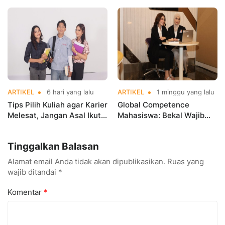
Bisnis, Bisa Kerja di Mana?
Bisnis, Bisa Kerja di Mana?
ARTIKEL
6 hari yang lalu
ARTIKEL
1 minggu yang lalu
Tips Pilih Kuliah agar Karier
Global Competence
Melesat, Jangan Asal Ikut
Mahasiswa: Bekal Wajib
Tren!
Hadapi Dunia Kerja Global
Tinggalkan Balasan
Alamat email Anda tidak akan dipublikasikan.
Ruas yang
wajib ditandai
*
Komentar
*