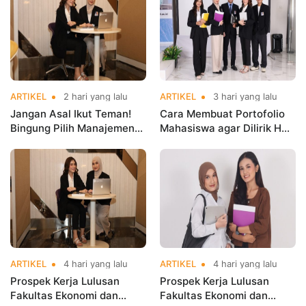
ARTIKEL
2 hari yang lalu
ARTIKEL
3 hari yang lalu
Jangan Asal Ikut Teman!
Cara Membuat Portofolio
Bingung Pilih Manajemen
Mahasiswa agar Dilirik HRD
atau Bisnis Digital? Ini
Sejak Masih Kuliah
Jawabannya Sebelum
Kamu Salah Jurusan
ARTIKEL
4 hari yang lalu
ARTIKEL
4 hari yang lalu
Prospek Kerja Lulusan
Prospek Kerja Lulusan
Fakultas Ekonomi dan
Fakultas Ekonomi dan