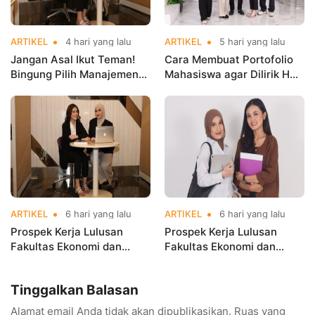
ARTIKEL
4 hari yang lalu
ARTIKEL
5 hari yang lalu
Jangan Asal Ikut Teman!
Cara Membuat Portofolio
Bingung Pilih Manajemen
Mahasiswa agar Dilirik HRD
atau Bisnis Digital? Ini
Sejak Masih Kuliah
Jawabannya Sebelum
Kamu Salah Jurusan
ARTIKEL
6 hari yang lalu
ARTIKEL
6 hari yang lalu
Prospek Kerja Lulusan
Prospek Kerja Lulusan
Fakultas Ekonomi dan
Fakultas Ekonomi dan
Bisnis, Bisa Kerja di Mana?
Bisnis, Bisa Kerja di Mana?
Tinggalkan Balasan
Alamat email Anda tidak akan dipublikasikan.
Ruas yang