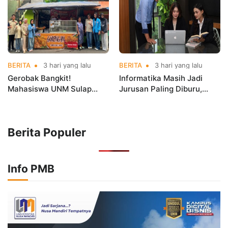
BERITA
3 hari yang lalu
BERITA
3 hari yang lalu
Gerobak Bangkit!
Informatika Masih Jadi
Mahasiswa UNM Sulap
Jurusan Paling Diburu,
Gerobak UMKM Jadi Lebih
UNM Siapkan Talenta AI
Menarik dan Laris
hingga Cyber Security
Berita Populer
Info PMB