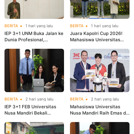
BERITA
1 hari yang lalu
BERITA
1 hari yang lalu
IEP 3+1 UNM Buka Jalan ke
Juara Kapolri Cup 2026!
Dunia Profesional,
Mahasiswa Universitas
Mahasiswa Magang di
Nusa Mandiri Harumkan
Kementerian Koperasi
Nama Kampus di Kejurnas
Taekwondo
BERITA
2 hari yang lalu
BERITA
2 hari yang lalu
IEP 3+1 FEB Universitas
Mahasiswa Universitas
Nusa Mandiri Bekali
Nusa Mandiri Raih Emas di
Mahasiswa Pengalaman
Asian Taekwondo
Kerja Sebelum Lulus
Indonesia Open
Championships 2026