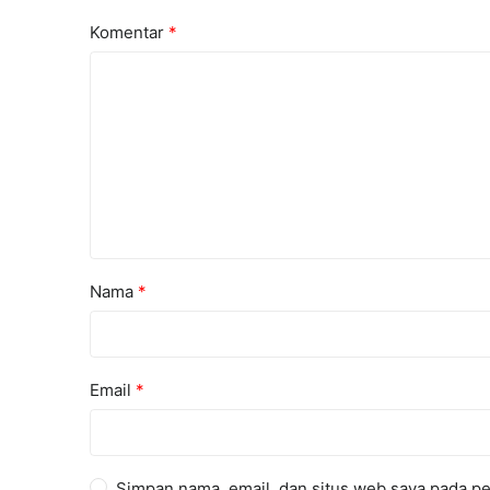
Komentar
*
Nama
*
Email
*
Simpan nama, email, dan situs web saya pada pe