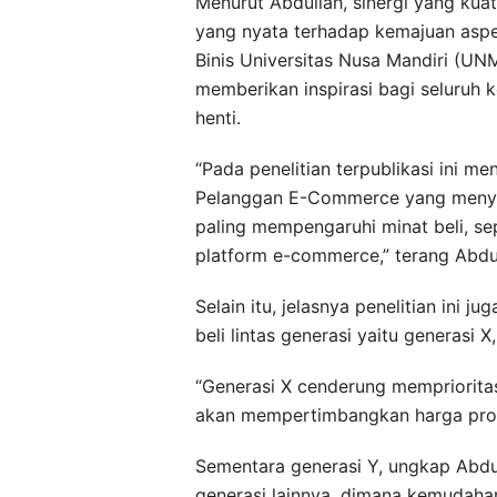
Menurut Abdullah, sinergi yang k
yang nyata terhadap kemajuan aspe
Binis Universitas Nusa Mandiri (UNM
memberikan inspirasi bagi seluruh 
henti.
“Pada penelitian terpublikasi ini me
Pelanggan E-Commerce yang menyor
paling mempengaruhi minat beli, s
platform e-commerce,” terang Abdul
Selain itu, jelasnya penelitian in
beli lintas generasi yaitu generasi X
“Generasi X cenderung mempriorit
akan mempertimbangkan harga prod
Sementara generasi Y, ungkap Abdu
generasi lainnya, dimana kemudah