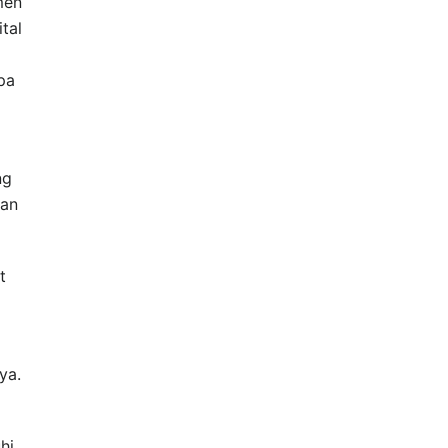
men
tal
pa
ng
aan
t
ya.
hi