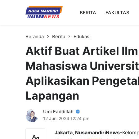
Kampus Digital Bisnis
BERITA
FAKULTAS
Universitas Nusa Mandiri
Beranda
Berita
Edukasi
Aktif Buat Artikel Il
Mahasiswa Universit
Aplikasikan Pengeta
Lapangan
Umi Faddillah
12 Juni 2024
12:24 pm
Jakarta, NusamandiriNews
–Kelomp