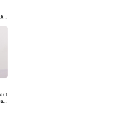
di
orit
iap