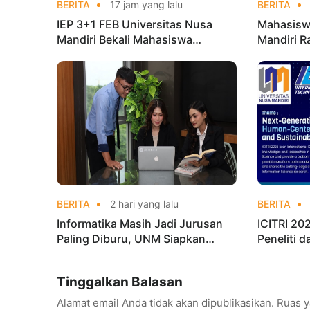
BERITA
17 jam yang lalu
BERITA
IEP 3+1 FEB Universitas Nusa
Mahasisw
Mandiri Bekali Mahasiswa
Mandiri R
Pengalaman Kerja Sebelum Lulus
Taekwond
Champion
BERITA
2 hari yang lalu
BERITA
Informatika Masih Jadi Jurusan
ICITRI 2
Paling Diburu, UNM Siapkan
Peneliti 
Talenta AI hingga Cyber Security
Konferens
Tinggalkan Balasan
Alamat email Anda tidak akan dipublikasikan.
Ruas y