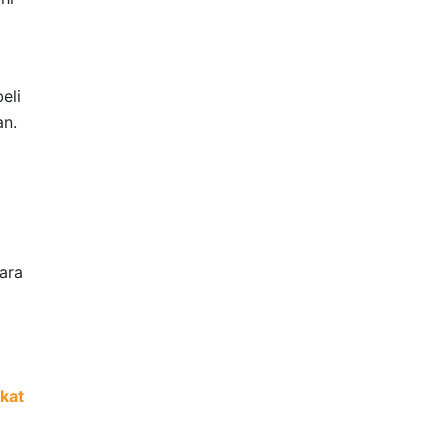
eli
an.
ara
gkat