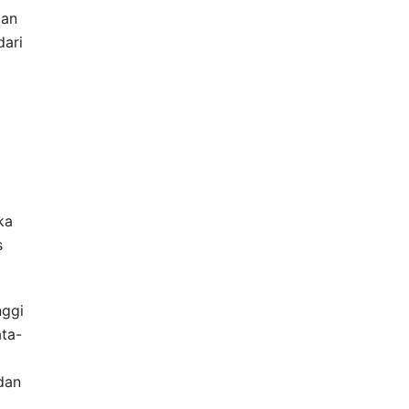
gan
dari
ka
s
nggi
ta-
dan