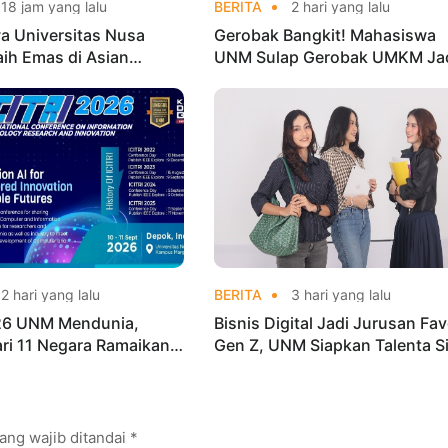
18 jam yang lalu
BERITA
2 hari yang lalu
a Universitas Nusa
Gerobak Bangkit! Mahasiswa
aih Emas di Asian
UNM Sulap Gerobak UMKM Ja
o Indonesia Open
Lebih Menarik dan Laris
ships 2026
2 hari yang lalu
BERITA
3 hari yang lalu
026 UNM Mendunia,
Bisnis Digital Jadi Jurusan Fav
dari 11 Negara Ramaikan
Gen Z, UNM Siapkan Talenta S
i Internasional
Kuasai Industri Digital
ang wajib ditandai
*