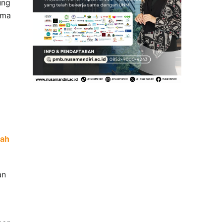
ung
ama
m
iah
an