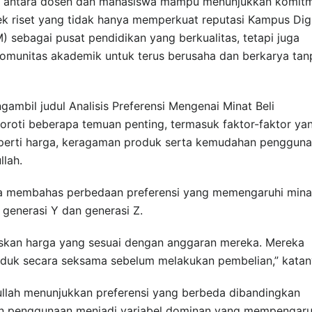
uat antara dosen dan mahasiswa mampu menunjukkan komit
k riset yang tidak hanya memperkuat reputasi Kampus Digi
) sebagai pusat pendidikan yang berkualitas, tetapi juga
komunitas akademik untuk terus berusaha dan berkarya tan
ngambil judul Analisis Preferensi Mengenai Minat Beli
oti beberapa temuan penting, termasuk faktor-faktor ya
eperti harga, keragaman produk serta kemudahan penggun
lah.
i juga membahas perbedaan preferensi yang memengaruhi mina
, generasi Y dan generasi Z.
askan harga yang sesuai dengan anggaran mereka. Mereka
uk secara seksama sebelum melakukan pembelian,” katan
llah menunjukkan preferensi yang berbeda dibandingkan
an penggunaan menjadi variabel dominan yang mempengaru