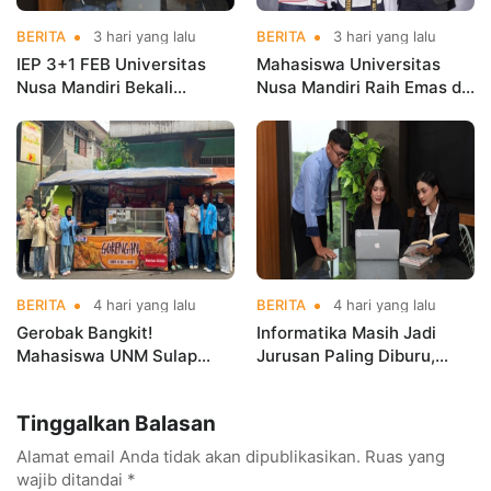
BERITA
3 hari yang lalu
BERITA
3 hari yang lalu
IEP 3+1 FEB Universitas
Mahasiswa Universitas
Nusa Mandiri Bekali
Nusa Mandiri Raih Emas di
Mahasiswa Pengalaman
Asian Taekwondo
Kerja Sebelum Lulus
Indonesia Open
Championships 2026
BERITA
4 hari yang lalu
BERITA
4 hari yang lalu
Gerobak Bangkit!
Informatika Masih Jadi
Mahasiswa UNM Sulap
Jurusan Paling Diburu,
Gerobak UMKM Jadi Lebih
UNM Siapkan Talenta AI
Menarik dan Laris
hingga Cyber Security
Tinggalkan Balasan
Alamat email Anda tidak akan dipublikasikan.
Ruas yang
wajib ditandai
*