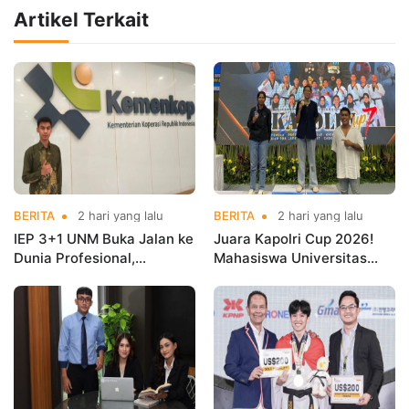
Artikel Terkait
BERITA
2 hari yang lalu
BERITA
2 hari yang lalu
IEP 3+1 UNM Buka Jalan ke
Juara Kapolri Cup 2026!
Dunia Profesional,
Mahasiswa Universitas
Mahasiswa Magang di
Nusa Mandiri Harumkan
Kementerian Koperasi
Nama Kampus di Kejurnas
Taekwondo