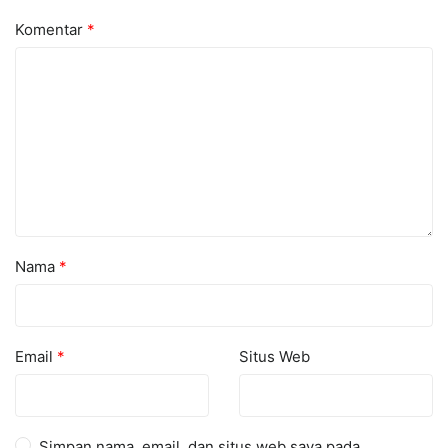
Komentar
*
Nama
*
Email
*
Situs Web
Simpan nama, email, dan situs web saya pada