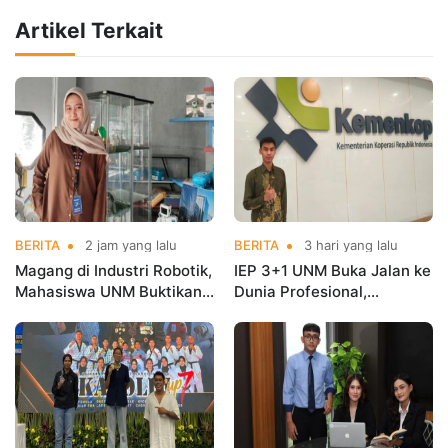
Artikel Terkait
BERITA
2 jam yang lalu
BERITA
3 hari yang lalu
Magang di Industri Robotik,
IEP 3+1 UNM Buka Jalan ke
Mahasiswa UNM Buktikan
Dunia Profesional,
Kuliah Harus Terhubung
Mahasiswa Magang di
dengan Dunia Kerja
Kementerian Koperasi