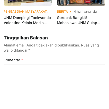
PENGABDIAN MASYARAKAT
4 hari yang lalu
BERITA
4 hari yang lalu
UNM Dampingi Taekwondo
Gerobak Bangkit!
Valentino Kelola Media
Mahasiswa UNM Sulap
Sosial untuk Perkuat
Gerobak UMKM Jadi Lebih
Branding Digital
Menarik dan Laris
Tinggalkan Balasan
Alamat email Anda tidak akan dipublikasikan.
Ruas yang
wajib ditandai
*
Komentar
*