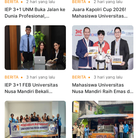
BERITA
2 hari yang lalu
BERITA
2 hari yang lalu
IEP 3+1 UNM Buka Jalan ke
Juara Kapolri Cup 2026!
Dunia Profesional,
Mahasiswa Universitas
Mahasiswa Magang di
Nusa Mandiri Harumkan
Kementerian Koperasi
Nama Kampus di Kejurnas
Taekwondo
BERITA
3 hari yang lalu
BERITA
3 hari yang lalu
IEP 3+1 FEB Universitas
Mahasiswa Universitas
Nusa Mandiri Bekali
Nusa Mandiri Raih Emas di
Mahasiswa Pengalaman
Asian Taekwondo
Kerja Sebelum Lulus
Indonesia Open
Championships 2026