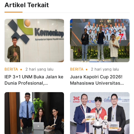
Artikel Terkait
BERITA
2 hari yang lalu
BERITA
2 hari yang lalu
IEP 3+1 UNM Buka Jalan ke
Juara Kapolri Cup 2026!
Dunia Profesional,
Mahasiswa Universitas
Mahasiswa Magang di
Nusa Mandiri Harumkan
Kementerian Koperasi
Nama Kampus di Kejurnas
Taekwondo