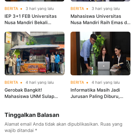
BERITA
3 hari yang lalu
BERITA
3 hari yang lalu
IEP 3+1 FEB Universitas
Mahasiswa Universitas
Nusa Mandiri Bekali
Nusa Mandiri Raih Emas di
Mahasiswa Pengalaman
Asian Taekwondo
Kerja Sebelum Lulus
Indonesia Open
Championships 2026
BERITA
4 hari yang lalu
BERITA
4 hari yang lalu
Gerobak Bangkit!
Informatika Masih Jadi
Mahasiswa UNM Sulap
Jurusan Paling Diburu,
Gerobak UMKM Jadi Lebih
UNM Siapkan Talenta AI
Menarik dan Laris
hingga Cyber Security
Tinggalkan Balasan
Alamat email Anda tidak akan dipublikasikan.
Ruas yang
wajib ditandai
*