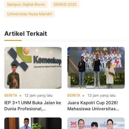
Kampus Digital Bisnis
SERASI 2025
Universitas Nusa Mandiri
Artikel Terkait
BERITA
12 jam yang lalu
BERITA
13 jam yang lalu
IEP 3+1 UNM Buka Jalan ke
Juara Kapolri Cup 2026!
Dunia Profesional,
Mahasiswa Universitas
Mahasiswa Magang di
Nusa Mandiri Harumkan
Kementerian Koperasi
Nama Kampus di Kejurnas
Taekwondo