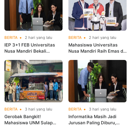
BERITA
2 hari yang lalu
BERITA
2 hari yang lalu
IEP 3+1 FEB Universitas
Mahasiswa Universitas
Nusa Mandiri Bekali
Nusa Mandiri Raih Emas di
Mahasiswa Pengalaman
Asian Taekwondo
Kerja Sebelum Lulus
Indonesia Open
Championships 2026
BERITA
3 hari yang lalu
BERITA
3 hari yang lalu
Gerobak Bangkit!
Informatika Masih Jadi
Mahasiswa UNM Sulap
Jurusan Paling Diburu,
Gerobak UMKM Jadi Lebih
UNM Siapkan Talenta AI