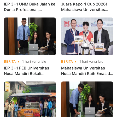
IEP 3+1 UNM Buka Jalan ke
Juara Kapolri Cup 2026!
Dunia Profesional,
Mahasiswa Universitas
Mahasiswa Magang di
Nusa Mandiri Harumkan
Kementerian Koperasi
Nama Kampus di Kejurnas
Taekwondo
BERITA
1 hari yang lalu
BERITA
1 hari yang lalu
IEP 3+1 FEB Universitas
Mahasiswa Universitas
Nusa Mandiri Bekali
Nusa Mandiri Raih Emas di
Mahasiswa Pengalaman
Asian Taekwondo
Kerja Sebelum Lulus
Indonesia Open
Championships 2026