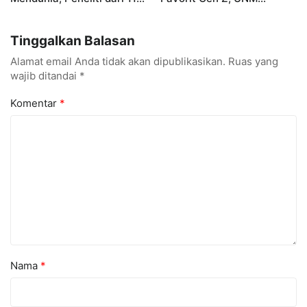
Negara Ramaikan
Siapkan Talenta Siap
Konferensi Internasional
Kuasai Industri Digital
Tinggalkan Balasan
Alamat email Anda tidak akan dipublikasikan.
Ruas yang
wajib ditandai
*
Komentar
*
Nama
*