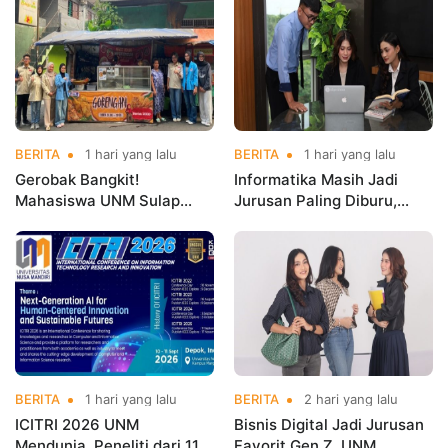
Championships 2026
BERITA
1 hari yang lalu
BERITA
1 hari yang lalu
Gerobak Bangkit!
Informatika Masih Jadi
Mahasiswa UNM Sulap
Jurusan Paling Diburu,
Gerobak UMKM Jadi Lebih
UNM Siapkan Talenta AI
Menarik dan Laris
hingga Cyber Security
BERITA
1 hari yang lalu
BERITA
2 hari yang lalu
ICITRI 2026 UNM
Bisnis Digital Jadi Jurusan
Mendunia, Peneliti dari 11
Favorit Gen Z, UNM