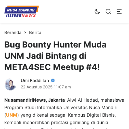
Kampus Digital Bisnis
Universitas Nusa Mandiri
Beranda
Berita
Bug Bounty Hunter Muda
UNM Jadi Bintang di
META4SEC Meetup #4!
Umi Faddillah
22 Agustus 2025
11:07 am
NusamandiriNews, Jakarta
–Alwi Al Hadad, mahasiswa
Program Studi Informatika Universitas Nusa Mandiri
(
UNM
) yang dikenal sebagai Kampus Digital Bisnis,
kembali menorehkan prestasi gemilang di dunia