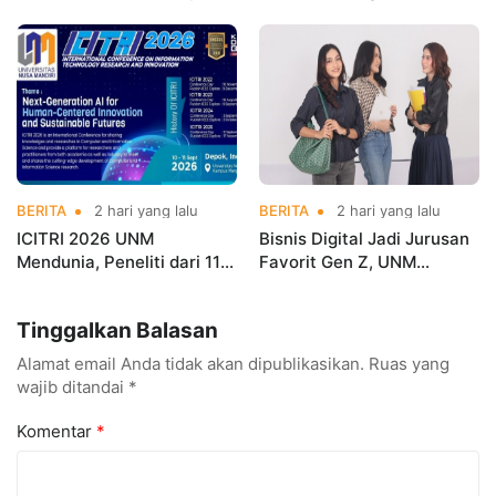
Gerobak UMKM Jadi Lebih
UNM Siapkan Talenta AI
Menarik dan Laris
hingga Cyber Security
BERITA
2 hari yang lalu
BERITA
2 hari yang lalu
ICITRI 2026 UNM
Bisnis Digital Jadi Jurusan
Mendunia, Peneliti dari 11
Favorit Gen Z, UNM
Negara Ramaikan
Siapkan Talenta Siap
Konferensi Internasional
Kuasai Industri Digital
Tinggalkan Balasan
Alamat email Anda tidak akan dipublikasikan.
Ruas yang
wajib ditandai
*
Komentar
*