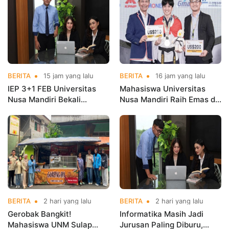
BERITA
15 jam yang lalu
BERITA
16 jam yang lalu
IEP 3+1 FEB Universitas
Mahasiswa Universitas
Nusa Mandiri Bekali
Nusa Mandiri Raih Emas di
Mahasiswa Pengalaman
Asian Taekwondo
Kerja Sebelum Lulus
Indonesia Open
Championships 2026
BERITA
2 hari yang lalu
BERITA
2 hari yang lalu
Gerobak Bangkit!
Informatika Masih Jadi
Mahasiswa UNM Sulap
Jurusan Paling Diburu,