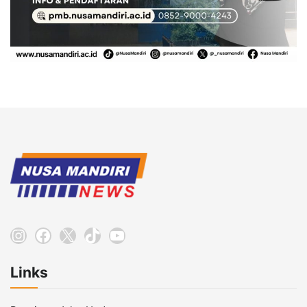
Instagram
Facebook
X
TikTok
YouTube
Links