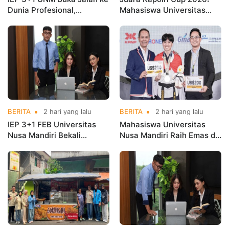
Dunia Profesional,
Mahasiswa Universitas
Mahasiswa Magang di
Nusa Mandiri Harumkan
Kementerian Koperasi
Nama Kampus di Kejurnas
Taekwondo
BERITA
2 hari yang lalu
BERITA
2 hari yang lalu
IEP 3+1 FEB Universitas
Mahasiswa Universitas
Nusa Mandiri Bekali
Nusa Mandiri Raih Emas di
Mahasiswa Pengalaman
Asian Taekwondo
Kerja Sebelum Lulus
Indonesia Open
Championships 2026