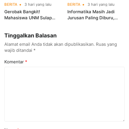
BERITA
3 hari yang lalu
BERITA
3 hari yang lalu
Gerobak Bangkit!
Informatika Masih Jadi
Mahasiswa UNM Sulap
Jurusan Paling Diburu,
Gerobak UMKM Jadi Lebih
UNM Siapkan Talenta AI
Menarik dan Laris
hingga Cyber Security
Tinggalkan Balasan
Alamat email Anda tidak akan dipublikasikan.
Ruas yang
wajib ditandai
*
Komentar
*