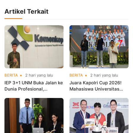
Artikel Terkait
BERITA
2 hari yang lalu
BERITA
2 hari yang lalu
IEP 3+1 UNM Buka Jalan ke
Juara Kapolri Cup 2026!
Dunia Profesional,
Mahasiswa Universitas
Mahasiswa Magang di
Nusa Mandiri Harumkan
Kementerian Koperasi
Nama Kampus di Kejurnas
Taekwondo