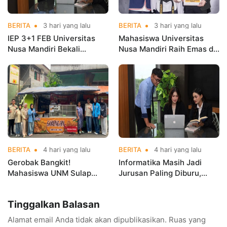
BERITA
3 hari yang lalu
BERITA
3 hari yang lalu
IEP 3+1 FEB Universitas
Mahasiswa Universitas
Nusa Mandiri Bekali
Nusa Mandiri Raih Emas di
Mahasiswa Pengalaman
Asian Taekwondo
Kerja Sebelum Lulus
Indonesia Open
Championships 2026
BERITA
4 hari yang lalu
BERITA
4 hari yang lalu
Gerobak Bangkit!
Informatika Masih Jadi
Mahasiswa UNM Sulap
Jurusan Paling Diburu,
Gerobak UMKM Jadi Lebih
UNM Siapkan Talenta AI
Menarik dan Laris
hingga Cyber Security
Tinggalkan Balasan
Alamat email Anda tidak akan dipublikasikan.
Ruas yang