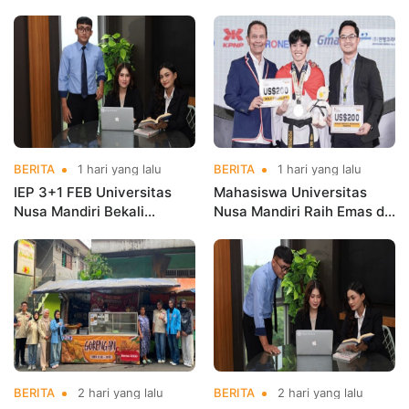
Mahasiswa Magang di
Nusa Mandiri Harumkan
Kementerian Koperasi
Nama Kampus di Kejurnas
Taekwondo
BERITA
1 hari yang lalu
BERITA
1 hari yang lalu
IEP 3+1 FEB Universitas
Mahasiswa Universitas
Nusa Mandiri Bekali
Nusa Mandiri Raih Emas di
Mahasiswa Pengalaman
Asian Taekwondo
Kerja Sebelum Lulus
Indonesia Open
Championships 2026
BERITA
2 hari yang lalu
BERITA
2 hari yang lalu