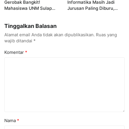
Gerobak Bangkit!
Informatika Masih Jadi
Mahasiswa UNM Sulap
Jurusan Paling Diburu,
Gerobak UMKM Jadi Lebih
UNM Siapkan Talenta AI
Menarik dan Laris
hingga Cyber Security
Tinggalkan Balasan
Alamat email Anda tidak akan dipublikasikan.
Ruas yang
wajib ditandai
*
Komentar
*
Nama
*