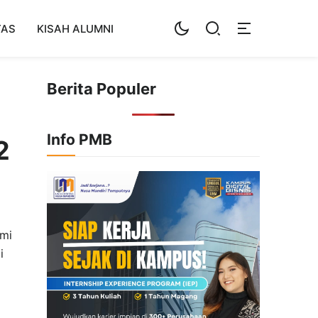
TAS
KISAH ALUMNI
Berita Populer
Info PMB
2
omi
i