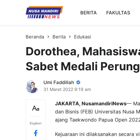
Kampus Digital Bisnis
BERITA
FAKULTAS
Universitas Nusa Mandiri
Beranda
Berita
Edukasi
Dorothea, Mahasisw
Sabet Medali Perun
Umi Faddillah
31 Maret 2022
9:19 am
JAKARTA, NusamandiriNews
— Mah
dan Bisnis (FEB) Universitas Nusa M
ajang Taekwondo Papua Open 2022
Bagikan
Kejuaraan ini dilaksanakan secara 