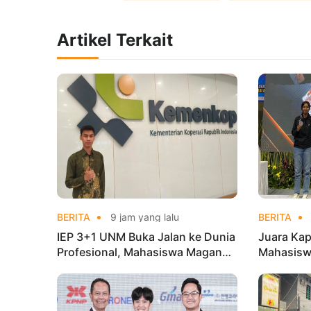
Artikel Terkait
BERITA
9 jam yang lalu
BERITA
IEP 3+1 UNM Buka Jalan ke Dunia
Juara Kap
Profesional, Mahasiswa Magang
Mahasisw
di Kementerian Koperasi
Mandiri 
di Kejur