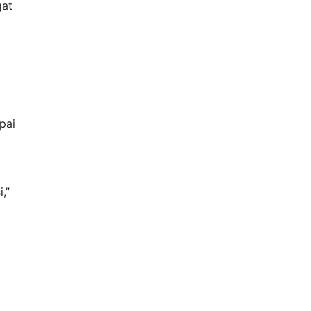
gat
pai
,”