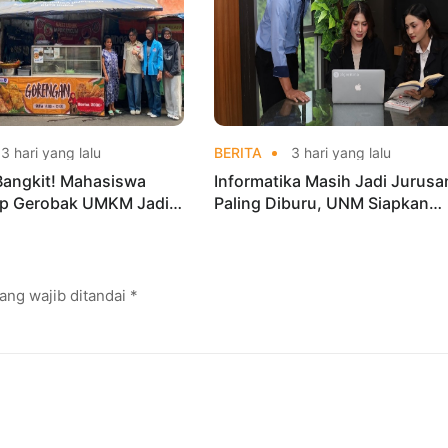
3 hari yang lalu
BERITA
3 hari yang lalu
Bangkit! Mahasiswa
Informatika Masih Jadi Jurusa
p Gerobak UMKM Jadi
Paling Diburu, UNM Siapkan
arik dan Laris
Talenta AI hingga Cyber Securi
ang wajib ditandai
*