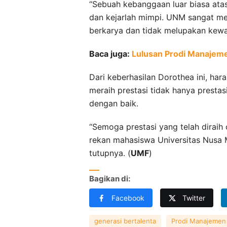
“Sebuah kebanggaan luar biasa ata
dan kejarlah mimpi. UNM sangat me
berkarya dan tidak melupakan kewa
Baca juga:
Lulusan Prodi Manajeme
Dari keberhasilan Dorothea ini, ha
meraih prestasi tidak hanya presta
dengan baik.
“Semoga prestasi yang telah diraih
rekan mahasiswa Universitas Nusa M
tutupnya. (
UMF
)
Bagikan di:
Facebook
Twitter
generasi bertalenta
Prodi Manajemen