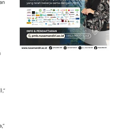
an
u
),”
,”