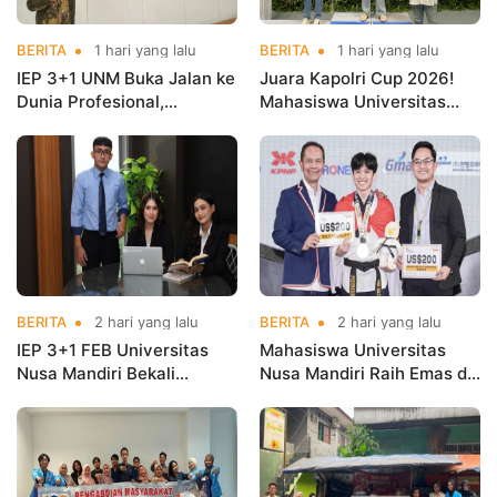
BERITA
1 hari yang lalu
BERITA
1 hari yang lalu
IEP 3+1 UNM Buka Jalan ke
Juara Kapolri Cup 2026!
Dunia Profesional,
Mahasiswa Universitas
Mahasiswa Magang di
Nusa Mandiri Harumkan
Kementerian Koperasi
Nama Kampus di Kejurnas
Taekwondo
BERITA
2 hari yang lalu
BERITA
2 hari yang lalu
IEP 3+1 FEB Universitas
Mahasiswa Universitas
Nusa Mandiri Bekali
Nusa Mandiri Raih Emas di
Mahasiswa Pengalaman
Asian Taekwondo
Kerja Sebelum Lulus
Indonesia Open
Championships 2026