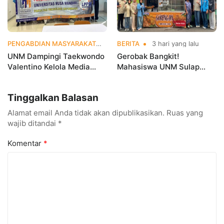
PENGABDIAN MASYARAKAT
3 hari yang lalu
BERITA
3 hari yang lalu
UNM Dampingi Taekwondo
Gerobak Bangkit!
Valentino Kelola Media
Mahasiswa UNM Sulap
Sosial untuk Perkuat
Gerobak UMKM Jadi Lebih
Branding Digital
Menarik dan Laris
Tinggalkan Balasan
Alamat email Anda tidak akan dipublikasikan.
Ruas yang
wajib ditandai
*
Komentar
*