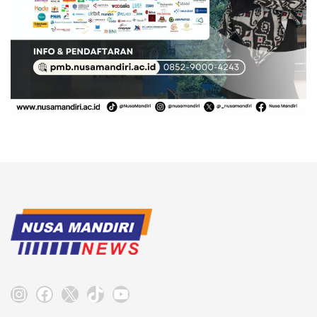
Instagram
Facebook
X
TikTok
YouTube