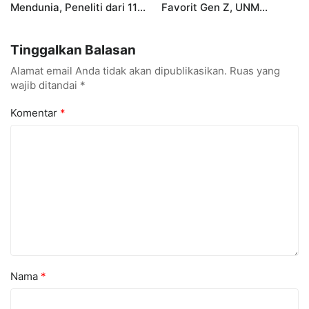
Mendunia, Peneliti dari 11
Favorit Gen Z, UNM
Negara Ramaikan
Siapkan Talenta Siap
Konferensi Internasional
Kuasai Industri Digital
Tinggalkan Balasan
Alamat email Anda tidak akan dipublikasikan.
Ruas yang
wajib ditandai
*
Komentar
*
Nama
*