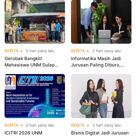
Kerja Sebelum Lulus
Indonesia Open
Championships 2026
BERITA
2 hari yang lalu
BERITA
2 hari yang lalu
Gerobak Bangkit!
Informatika Masih Jadi
Mahasiswa UNM Sulap
Jurusan Paling Diburu,
Gerobak UMKM Jadi Lebih
UNM Siapkan Talenta AI
Menarik dan Laris
hingga Cyber Security
BERITA
2 hari yang lalu
BERITA
3 hari yang lalu
ICITRI 2026 UNM
Bisnis Digital Jadi Jurusan