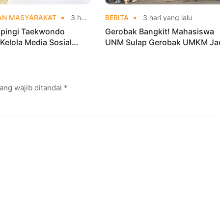
AN MASYARAKAT
3 hari yang lalu
BERITA
3 hari yang lalu
ingi Taekwondo
Gerobak Bangkit! Mahasiswa
 Kelola Media Sosial
UNM Sulap Gerobak UMKM Ja
kuat Branding Digital
Lebih Menarik dan Laris
ang wajib ditandai
*