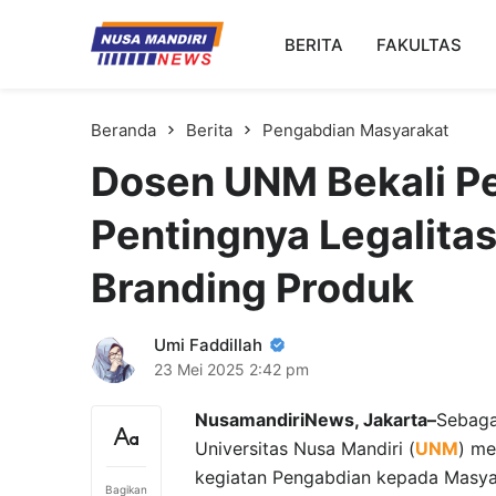
Kampus Digital Bisnis
BERITA
FAKULTAS
Universitas Nusa Mandiri
Beranda
Berita
Pengabdian Masyarakat
Dosen UNM Bekali P
Pentingnya Legalita
Branding Produk
Umi Faddillah
23 Mei 2025
2:42 pm
NusamandiriNews, Jakarta–
Sebaga
Universitas Nusa Mandiri (
UNM
) me
kegiatan Pengabdian kepada Masyar
Bagikan