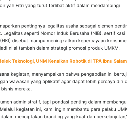
oiriyah Fitri yang turut terlibat aktif dalam mendampingi
maparkan pentingnya legalitas usaha sebagai elemen penti
egalitas seperti Nomor Induk Berusaha (NIB), sertifikasi
al (HKI) disebut mampu meningkatkan kepercayaan konsume
jadi nilai tambah dalam strategi promosi produk UMKM.
lek Teknologi, UNM Kenalkan Robotik di TPA Ibnu Salam
aksana kegiatan, menyampaikan bahwa pengabdian ini bertu
n wawasan yang aplikatif agar dapat lebih percaya diri 
bisnis mereka.
kumen administratif, tapi pondasi penting dalam membangu
. Melalui kegiatan ini, kami ingin membantu para pelaku U
 dalam menciptakan branding yang kuat dan berkelanjutan,