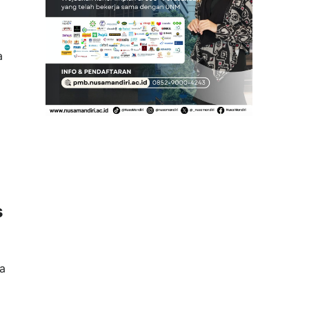
a
s
na