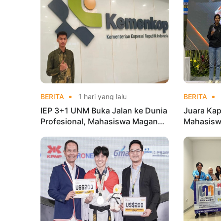
BERITA
1 hari yang lalu
BERITA
IEP 3+1 UNM Buka Jalan ke Dunia
Juara Kap
Profesional, Mahasiswa Magang
Mahasisw
di Kementerian Koperasi
Mandiri 
di Kejur