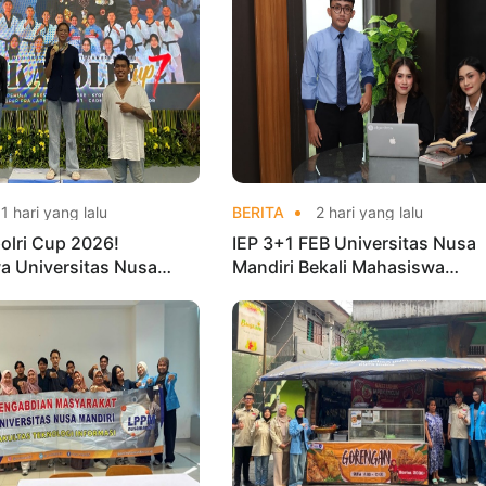
1 hari yang lalu
BERITA
2 hari yang lalu
olri Cup 2026!
IEP 3+1 FEB Universitas Nusa
a Universitas Nusa
Mandiri Bekali Mahasiswa
Harumkan Nama Kampus
Pengalaman Kerja Sebelum Lu
nas Taekwondo