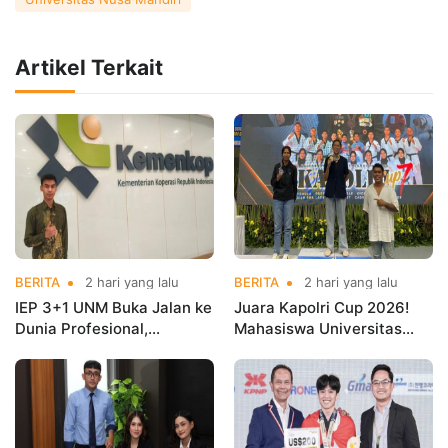
Artikel Terkait
BERITA
2 hari yang lalu
BERITA
2 hari yang lalu
IEP 3+1 UNM Buka Jalan ke
Juara Kapolri Cup 2026!
Dunia Profesional,
Mahasiswa Universitas
Mahasiswa Magang di
Nusa Mandiri Harumkan
Kementerian Koperasi
Nama Kampus di Kejurnas
Taekwondo