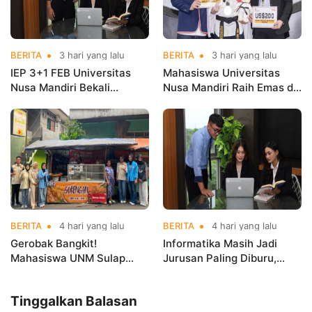
BERITA
3 hari yang lalu
BERITA
3 hari yang lalu
IEP 3+1 FEB Universitas
Mahasiswa Universitas
Nusa Mandiri Bekali
Nusa Mandiri Raih Emas di
Mahasiswa Pengalaman
Asian Taekwondo
Kerja Sebelum Lulus
Indonesia Open
Championships 2026
BERITA
4 hari yang lalu
BERITA
4 hari yang lalu
Gerobak Bangkit!
Informatika Masih Jadi
Mahasiswa UNM Sulap
Jurusan Paling Diburu,
Gerobak UMKM Jadi Lebih
UNM Siapkan Talenta AI
Menarik dan Laris
hingga Cyber Security
Tinggalkan Balasan