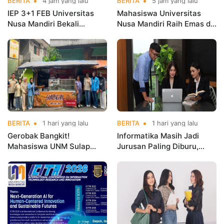
BERITA
4 jam yang lalu
BERITA
5 jam yang lalu
IEP 3+1 FEB Universitas
Mahasiswa Universitas
Nusa Mandiri Bekali
Nusa Mandiri Raih Emas di
Mahasiswa Pengalaman
Asian Taekwondo
Kerja Sebelum Lulus
Indonesia Open
Championships 2026
BERITA
1 hari yang lalu
BERITA
1 hari yang lalu
Gerobak Bangkit!
Informatika Masih Jadi
Mahasiswa UNM Sulap
Jurusan Paling Diburu,
Gerobak UMKM Jadi Lebih
UNM Siapkan Talenta AI
Menarik dan Laris
hingga Cyber Security