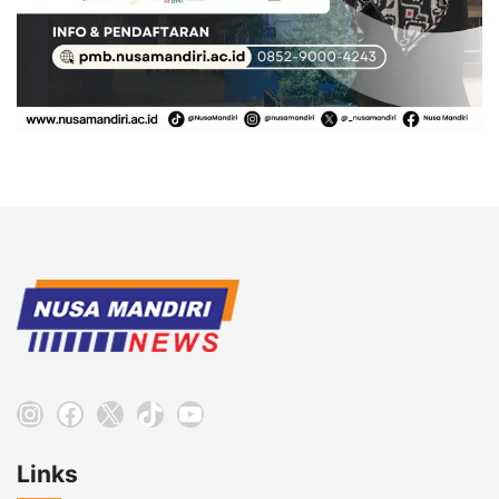
Instagram
Facebook
X
TikTok
YouTube
Links