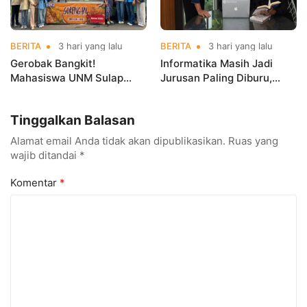
BERITA
3 hari yang lalu
BERITA
3 hari yang lalu
Gerobak Bangkit!
Informatika Masih Jadi
Mahasiswa UNM Sulap
Jurusan Paling Diburu,
Gerobak UMKM Jadi Lebih
UNM Siapkan Talenta AI
Menarik dan Laris
hingga Cyber Security
Tinggalkan Balasan
Alamat email Anda tidak akan dipublikasikan.
Ruas yang
wajib ditandai
*
Komentar
*