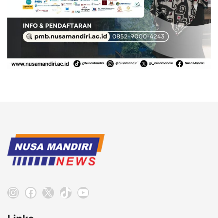
Instagram
Facebook
X
TikTok
YouTube