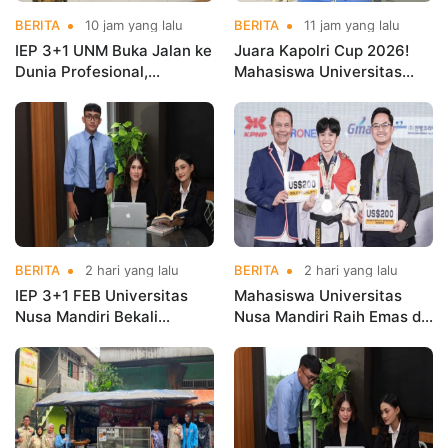
BERITA
10 jam yang lalu
BERITA
11 jam yang lalu
IEP 3+1 UNM Buka Jalan ke
Juara Kapolri Cup 2026!
Dunia Profesional,
Mahasiswa Universitas
Mahasiswa Magang di
Nusa Mandiri Harumkan
Kementerian Koperasi
Nama Kampus di Kejurnas
Taekwondo
BERITA
2 hari yang lalu
BERITA
2 hari yang lalu
IEP 3+1 FEB Universitas
Mahasiswa Universitas
Nusa Mandiri Bekali
Nusa Mandiri Raih Emas di
Mahasiswa Pengalaman
Asian Taekwondo
Kerja Sebelum Lulus
Indonesia Open
Championships 2026