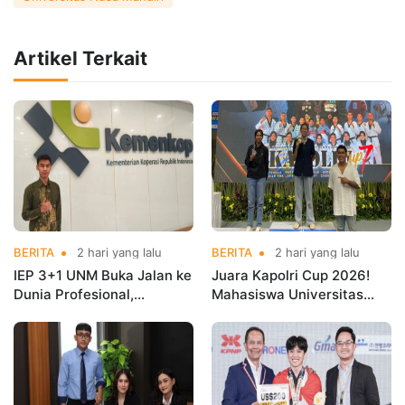
Artikel Terkait
BERITA
2 hari yang lalu
BERITA
2 hari yang lalu
IEP 3+1 UNM Buka Jalan ke
Juara Kapolri Cup 2026!
Dunia Profesional,
Mahasiswa Universitas
Mahasiswa Magang di
Nusa Mandiri Harumkan
Kementerian Koperasi
Nama Kampus di Kejurnas
Taekwondo