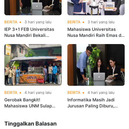
BERITA
3 hari yang lalu
BERITA
3 hari yang lalu
IEP 3+1 FEB Universitas
Mahasiswa Universitas
Nusa Mandiri Bekali
Nusa Mandiri Raih Emas di
Mahasiswa Pengalaman
Asian Taekwondo
Kerja Sebelum Lulus
Indonesia Open
Championships 2026
BERITA
4 hari yang lalu
BERITA
4 hari yang lalu
Gerobak Bangkit!
Informatika Masih Jadi
Mahasiswa UNM Sulap
Jurusan Paling Diburu,
Gerobak UMKM Jadi Lebih
UNM Siapkan Talenta AI
Menarik dan Laris
hingga Cyber Security
Tinggalkan Balasan