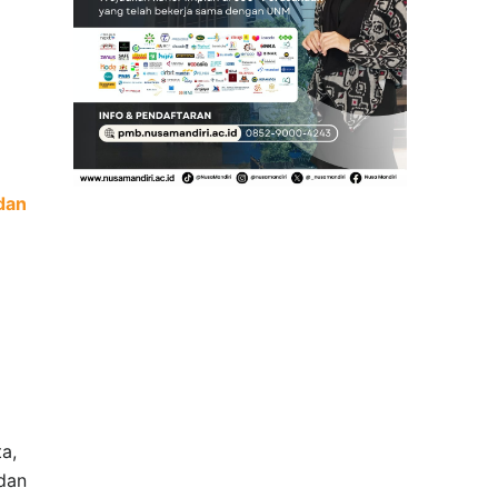
dan
a,
dan