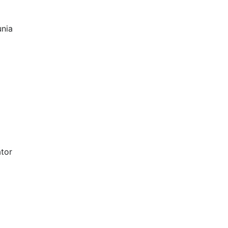
unia
tor