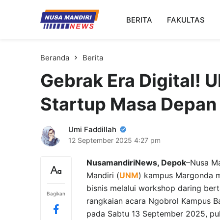
Kampus Digital Bisnis
BERITA
FAKULTAS
Universitas Nusa Mandiri
Beranda
Berita
Gebrak Era Digital! 
Startup Masa Depan
Umi Faddillah
12 September 2025
4:27 pm
NusamandiriNews, Depok
–Nusa Ma
Mandiri (
UNM
) kampus Margonda m
bisnis melalui workshop daring bert
Bagikan
rangkaian acara Ngobrol Kampus B
pada Sabtu 13 September 2025, puku