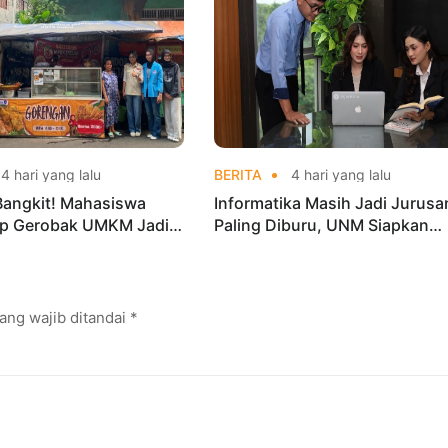
4 hari yang lalu
BERITA
4 hari yang lalu
Bangkit! Mahasiswa
Informatika Masih Jadi Jurusa
p Gerobak UMKM Jadi
Paling Diburu, UNM Siapkan
arik dan Laris
Talenta AI hingga Cyber Securi
ang wajib ditandai
*