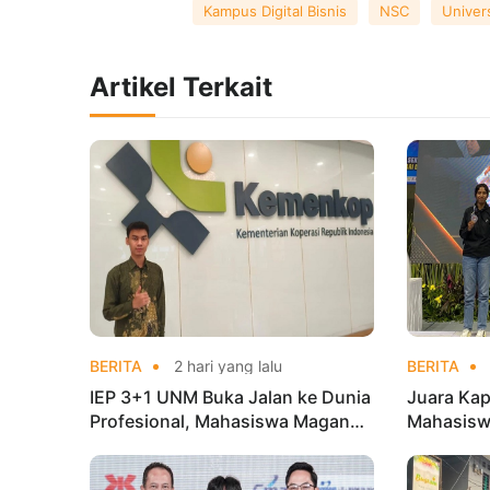
Kampus Digital Bisnis
NSC
Univer
Artikel Terkait
BERITA
2 hari yang lalu
BERITA
IEP 3+1 UNM Buka Jalan ke Dunia
Juara Kap
Profesional, Mahasiswa Magang
Mahasisw
di Kementerian Koperasi
Mandiri 
di Kejur