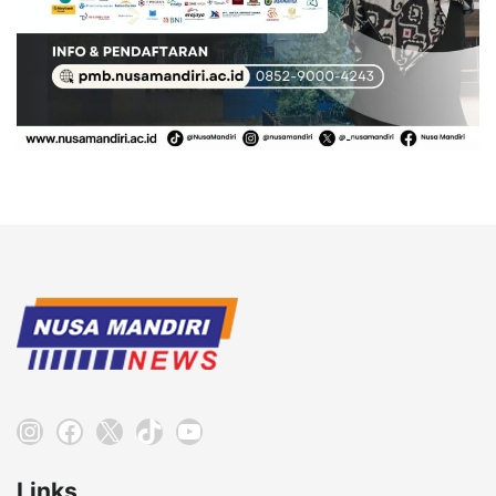
Instagram
Facebook
X
TikTok
YouTube
Links