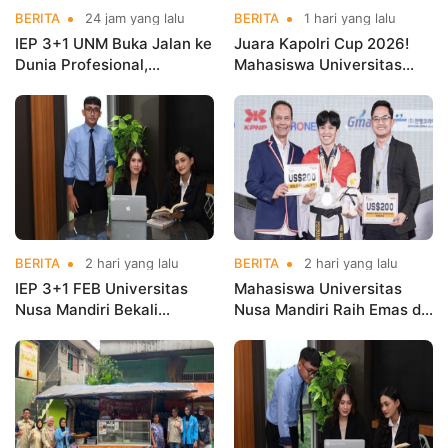
BERITA
24 jam yang lalu
BERITA
1 hari yang lalu
IEP 3+1 UNM Buka Jalan ke
Juara Kapolri Cup 2026!
Dunia Profesional,
Mahasiswa Universitas
Mahasiswa Magang di
Nusa Mandiri Harumkan
Kementerian Koperasi
Nama Kampus di Kejurnas
Taekwondo
BERITA
2 hari yang lalu
BERITA
2 hari yang lalu
IEP 3+1 FEB Universitas
Mahasiswa Universitas
Nusa Mandiri Bekali
Nusa Mandiri Raih Emas di
Mahasiswa Pengalaman
Asian Taekwondo
Kerja Sebelum Lulus
Indonesia Open
Championships 2026