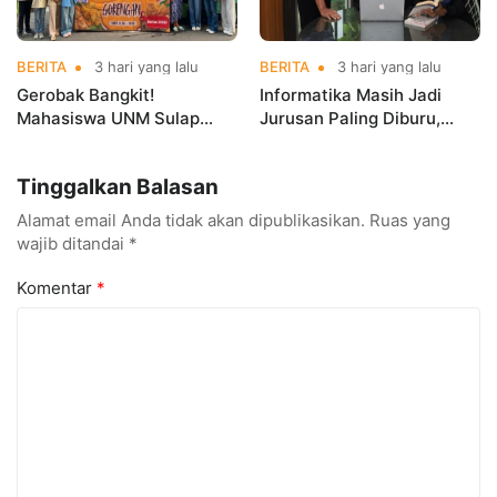
BERITA
3 hari yang lalu
BERITA
3 hari yang lalu
Gerobak Bangkit!
Informatika Masih Jadi
Mahasiswa UNM Sulap
Jurusan Paling Diburu,
Gerobak UMKM Jadi Lebih
UNM Siapkan Talenta AI
Menarik dan Laris
hingga Cyber Security
Tinggalkan Balasan
Alamat email Anda tidak akan dipublikasikan.
Ruas yang
wajib ditandai
*
Komentar
*