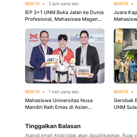
BERITA
2 jam yang lalu
BERITA
IEP 3+1 UNM Buka Jalan ke Dunia
Juara Kap
Profesional, Mahasiswa Magang
Mahasisw
di Kementerian Koperasi
Mandiri 
di Kejur
BERITA
1 hari yang lalu
BERITA
Mahasiswa Universitas Nusa
Gerobak 
Mandiri Raih Emas di Asian
UNM Sula
Taekwondo Indonesia Open
Lebih Men
Championships 2026
Tinggalkan Balasan
Alamat email Anda tidak akan dipublikasikan.
Ruas y