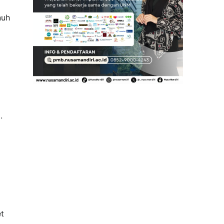
nuh
.
et