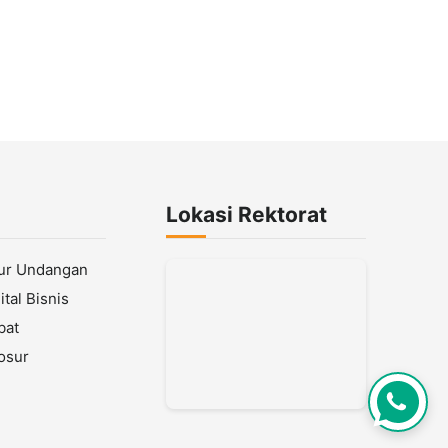
Lokasi Rektorat
lur Undangan
tal Bisnis
bat
osur