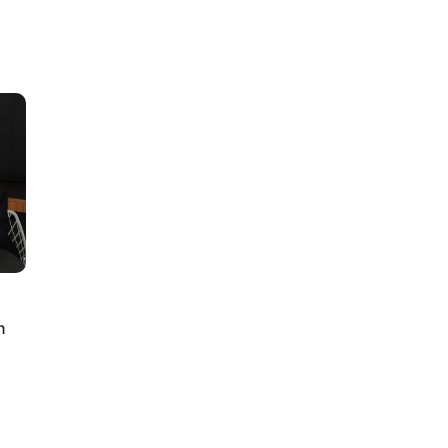
lus
n
ty