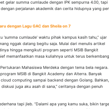
bet gelar summa cumlaude dengan IPK sempurna 4.00, tapi
si dengan perjalanan akademik dan cerita hidupnya yang pe
aru dengan Lagu GAC dan Sheila on 7
u ‘summa cumlaude’ waktu pihak kampus kasih tahu,” ujar
mang nggak datang begitu saja. Mulai dari menulis artikel
dinya hingga mengikuti program seperti MSIB Bangkit
ief memanfaatkan masa kuliahnya untuk terus berkembang
ut Pertukaran Mahasiswa Merdeka dengan tema bela negara.
ut program MSIB di Bangkit Academy dan Alterra. Banyak
ri cloud computing sampai backend dengan Golang. Bahkan,
diskusi juga aku asah di sana,” ceritanya dengan penuh
sederhana tapi jleb. “Dalami apa yang kamu suka, bikin targ