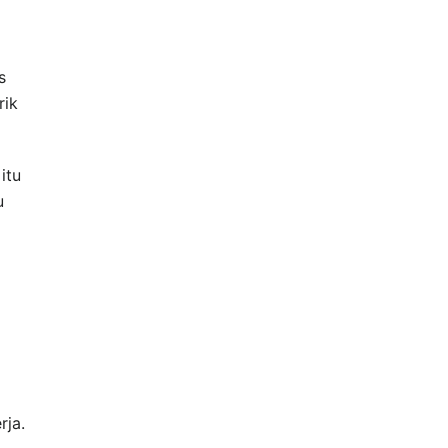
s
rik
itu
u
rja.