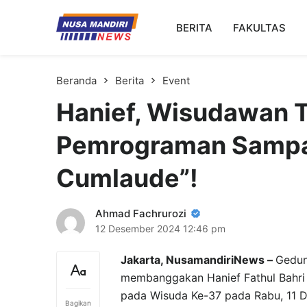
Kampus Digital Bisnis
BERITA
FAKULTAS
Universitas Nusa Mandiri
Beranda
Berita
Event
Hanief, Wisudawan T
Pemrograman Sampa
Cumlaude”!
Ahmad Fachrurozi
12 Desember 2024
12:46 pm
Jakarta, NusamandiriNews –
Gedun
membanggakan Hanief Fathul Bahri
pada Wisuda Ke-37 pada Rabu, 11 D
Bagikan