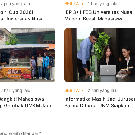
2 jam yang lalu
BERITA
1 hari yang lalu
olri Cup 2026!
IEP 3+1 FEB Universitas Nusa
a Universitas Nusa
Mandiri Bekali Mahasiswa
Harumkan Nama Kampus
Pengalaman Kerja Sebelum Lu
nas Taekwondo
2 hari yang lalu
BERITA
2 hari yang lalu
Bangkit! Mahasiswa
Informatika Masih Jadi Jurusa
p Gerobak UMKM Jadi
Paling Diburu, UNM Siapkan
arik dan Laris
Talenta AI hingga Cyber Securi
ang wajib ditandai
*