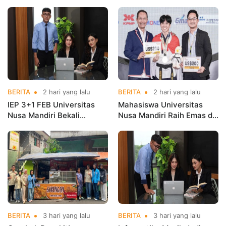
Mahasiswa Magang di
Nusa Mandiri Harumkan
Kementerian Koperasi
Nama Kampus di Kejurnas
Taekwondo
BERITA
2 hari yang lalu
BERITA
2 hari yang lalu
IEP 3+1 FEB Universitas
Mahasiswa Universitas
Nusa Mandiri Bekali
Nusa Mandiri Raih Emas di
Mahasiswa Pengalaman
Asian Taekwondo
Kerja Sebelum Lulus
Indonesia Open
Championships 2026
BERITA
3 hari yang lalu
BERITA
3 hari yang lalu