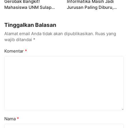
Gerobak Bangkit!
Informatika Masih Jadi
Mahasiswa UNM Sulap
Jurusan Paling Diburu,
Gerobak UMKM Jadi Lebih
UNM Siapkan Talenta AI
Menarik dan Laris
hingga Cyber Security
Tinggalkan Balasan
Alamat email Anda tidak akan dipublikasikan.
Ruas yang
wajib ditandai
*
Komentar
*
Nama
*