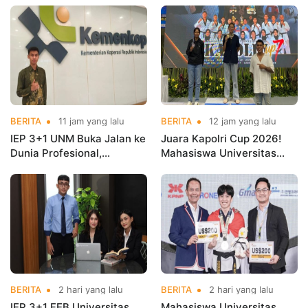
BERITA
11 jam yang lalu
BERITA
12 jam yang lalu
IEP 3+1 UNM Buka Jalan ke
Juara Kapolri Cup 2026!
Dunia Profesional,
Mahasiswa Universitas
Mahasiswa Magang di
Nusa Mandiri Harumkan
Kementerian Koperasi
Nama Kampus di Kejurnas
Taekwondo
BERITA
2 hari yang lalu
BERITA
2 hari yang lalu
IEP 3+1 FEB Universitas
Mahasiswa Universitas