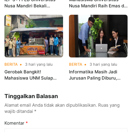
Nusa Mandiri Bekali
Nusa Mandiri Raih Emas di
Mahasiswa Pengalaman
Asian Taekwondo
Kerja Sebelum Lulus
Indonesia Open
Championships 2026
BERITA
3 hari yang lalu
BERITA
3 hari yang lalu
Gerobak Bangkit!
Informatika Masih Jadi
Mahasiswa UNM Sulap
Jurusan Paling Diburu,
Gerobak UMKM Jadi Lebih
UNM Siapkan Talenta AI
Menarik dan Laris
hingga Cyber Security
Tinggalkan Balasan
Alamat email Anda tidak akan dipublikasikan.
Ruas yang
wajib ditandai
*
Komentar
*