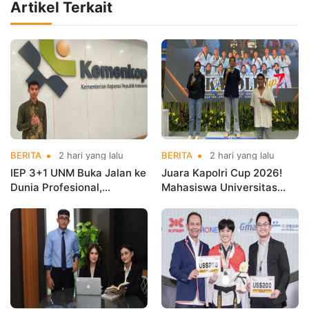
Artikel Terkait
BERITA
2 hari yang lalu
BERITA
2 hari yang lalu
IEP 3+1 UNM Buka Jalan ke
Juara Kapolri Cup 2026!
Dunia Profesional,
Mahasiswa Universitas
Mahasiswa Magang di
Nusa Mandiri Harumkan
Kementerian Koperasi
Nama Kampus di Kejurnas
Taekwondo