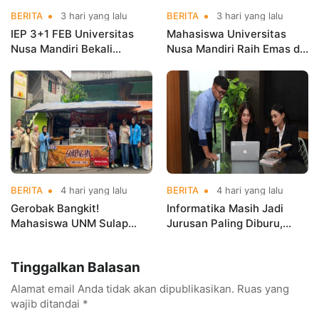
BERITA
3 hari yang lalu
BERITA
3 hari yang lalu
IEP 3+1 FEB Universitas
Mahasiswa Universitas
Nusa Mandiri Bekali
Nusa Mandiri Raih Emas di
Mahasiswa Pengalaman
Asian Taekwondo
Kerja Sebelum Lulus
Indonesia Open
Championships 2026
BERITA
4 hari yang lalu
BERITA
4 hari yang lalu
Gerobak Bangkit!
Informatika Masih Jadi
Mahasiswa UNM Sulap
Jurusan Paling Diburu,
Gerobak UMKM Jadi Lebih
UNM Siapkan Talenta AI
Menarik dan Laris
hingga Cyber Security
Tinggalkan Balasan
Alamat email Anda tidak akan dipublikasikan.
Ruas yang
wajib ditandai
*