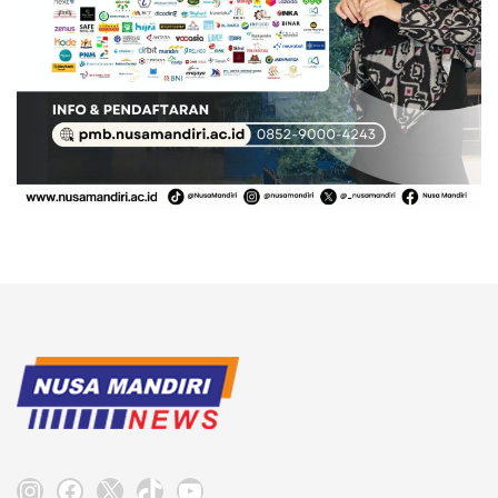
Instagram
Facebook
X
TikTok
YouTube