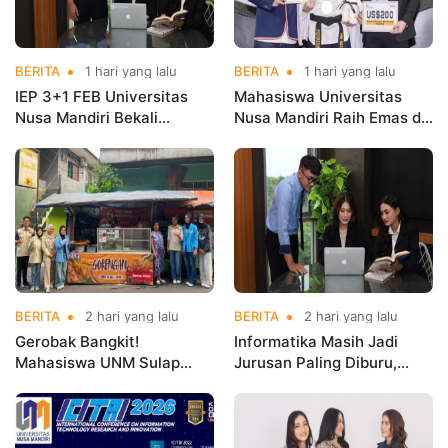
BERITA
1 hari yang lalu
BERITA
1 hari yang lalu
IEP 3+1 FEB Universitas
Mahasiswa Universitas
Nusa Mandiri Bekali
Nusa Mandiri Raih Emas di
Mahasiswa Pengalaman
Asian Taekwondo
Kerja Sebelum Lulus
Indonesia Open
Championships 2026
BERITA
2 hari yang lalu
BERITA
2 hari yang lalu
Gerobak Bangkit!
Informatika Masih Jadi
Mahasiswa UNM Sulap
Jurusan Paling Diburu,
Gerobak UMKM Jadi Lebih
UNM Siapkan Talenta AI
Menarik dan Laris
hingga Cyber Security