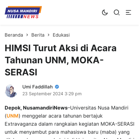
Kampus Digital Bisnis
Universitas Nusa Mandiri
Beranda
Berita
Edukasi
HIMSI Turut Aksi di Acara
Tahunan UNM, MOKA-
SERASI
Umi Faddillah
23 September 2024
3:29 pm
Depok, NusamandiriNews
–Universitas Nusa Mandiri
(
UNM
) menggelar acara tahunan bertajuk
Extravaganza dalam rangkaian kegiatan MOKA-SERASI
untuk menyambut para mahasiswa baru (maba) yang