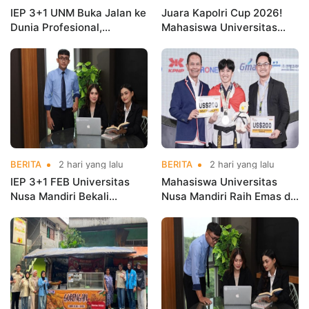
IEP 3+1 UNM Buka Jalan ke
Juara Kapolri Cup 2026!
Dunia Profesional,
Mahasiswa Universitas
Mahasiswa Magang di
Nusa Mandiri Harumkan
Kementerian Koperasi
Nama Kampus di Kejurnas
Taekwondo
BERITA
2 hari yang lalu
BERITA
2 hari yang lalu
IEP 3+1 FEB Universitas
Mahasiswa Universitas
Nusa Mandiri Bekali
Nusa Mandiri Raih Emas di
Mahasiswa Pengalaman
Asian Taekwondo
Kerja Sebelum Lulus
Indonesia Open
Championships 2026