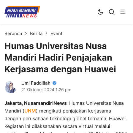
Kampus Digital Bisnis
Universitas Nusa Mandiri
Beranda
Berita
Event
Humas Universitas Nusa
Mandiri Hadiri Penjajakan
Kerjasama dengan Huawei
Umi Faddillah
21 Oktober 2024
1:26 pm
Jakarta, NusamandiriNews
–Humas Universitas Nusa
Mandiri (
UNM
) mengikuti penjajakan kerjasama
dengan perusahaan teknologi global ternama, Huawei.
Kegiatan ini dilaksanakan secara virtual melalui