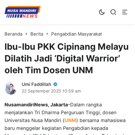
Kampus Digital Bisnis
Universitas Nusa Mandiri
Beranda
Berita
Pengabdian Masyarakat
Ibu-Ibu PKK Cipinang Melayu
Dilatih Jadi ‘Digital Warrior’
oleh Tim Dosen UNM
Umi Faddillah
22 September 2025
10:59 am
NusamandiriNews, Jakarta
–Dalam rangka
menjalankan Tri Dharma Perguruan Tinggi, dosen
Universitas Nusa Mandiri (
UNM
) bersama mahasiswa
baru menggelar kegiatan Pengabdian kepada