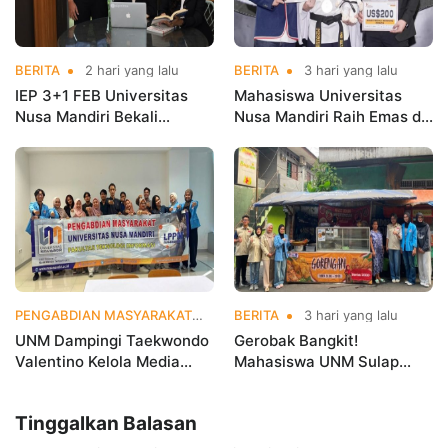
BERITA
2 hari yang lalu
BERITA
3 hari yang lalu
IEP 3+1 FEB Universitas
Mahasiswa Universitas
Nusa Mandiri Bekali
Nusa Mandiri Raih Emas di
Mahasiswa Pengalaman
Asian Taekwondo
Kerja Sebelum Lulus
Indonesia Open
Championships 2026
PENGABDIAN MASYARAKAT
3 hari yang lalu
BERITA
3 hari yang lalu
UNM Dampingi Taekwondo
Gerobak Bangkit!
Valentino Kelola Media
Mahasiswa UNM Sulap
Sosial untuk Perkuat
Gerobak UMKM Jadi Lebih
Branding Digital
Menarik dan Laris
Tinggalkan Balasan