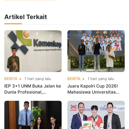
Artikel Terkait
BERITA
1 hari yang lalu
BERITA
1 hari yang lalu
IEP 3+1 UNM Buka Jalan ke
Juara Kapolri Cup 2026!
Dunia Profesional,
Mahasiswa Universitas
Mahasiswa Magang di
Nusa Mandiri Harumkan
Kementerian Koperasi
Nama Kampus di Kejurnas
Taekwondo