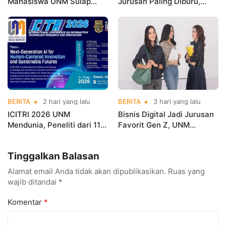
Mahasiswa UNM Sulap
Jurusan Paling Diburu,
Gerobak UMKM Jadi Lebih
UNM Siapkan Talenta AI
Menarik dan Laris
hingga Cyber Security
BERITA
2 hari yang lalu
BERITA
3 hari yang lalu
ICITRI 2026 UNM
Bisnis Digital Jadi Jurusan
Mendunia, Peneliti dari 11
Favorit Gen Z, UNM
Negara Ramaikan
Siapkan Talenta Siap
Konferensi Internasional
Kuasai Industri Digital
Tinggalkan Balasan
Alamat email Anda tidak akan dipublikasikan.
Ruas yang
wajib ditandai
*
Komentar
*