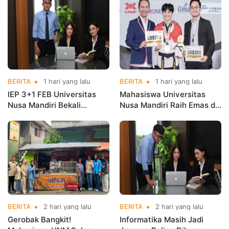
BERITA
1 hari yang lalu
BERITA
1 hari yang lalu
IEP 3+1 FEB Universitas
Mahasiswa Universitas
Nusa Mandiri Bekali
Nusa Mandiri Raih Emas di
Mahasiswa Pengalaman
Asian Taekwondo
Kerja Sebelum Lulus
Indonesia Open
Championships 2026
BERITA
2 hari yang lalu
BERITA
2 hari yang lalu
Gerobak Bangkit!
Informatika Masih Jadi