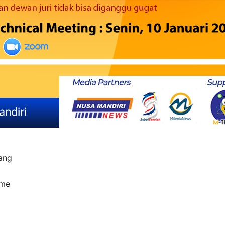
yang
sme