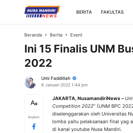
Kampus Digital Bisnis
BERITA
FAKULTAS
Universitas Nusa Mandiri
Beranda
Berita
Event
Ini 15 Finalis UNM B
2022
Umi Faddillah
6 Januari 2022
1:44 pm
JAKARTA, NusamandiriNews –
Uni
Competition 2022
” (UNM BPC 2022)
diselenggarakan oleh Universitas 
Bagikan
lomba yaitu pelaksanaan final yag 
di kanal youtube Nusa Mandiri.