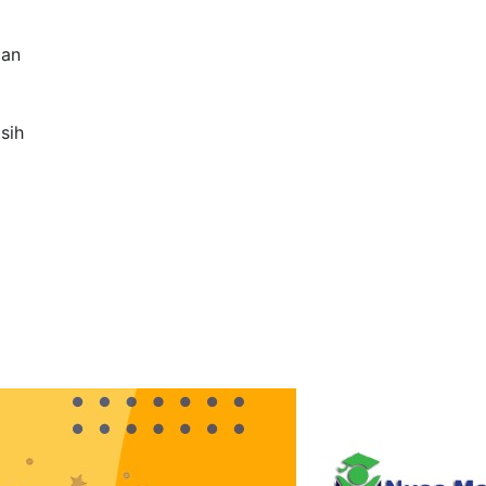
ian
sih