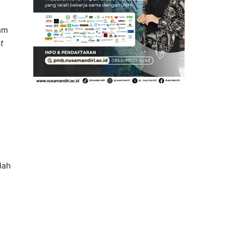
am
t
dah