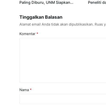
Paling Diburu, UNM Siapkan
Peneliti 
Talenta AI hingga Cyber Security
Konferens
Tinggalkan Balasan
Alamat email Anda tidak akan dipublikasikan.
Ruas y
Komentar
*
Nama
*