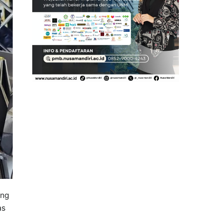
ang
as