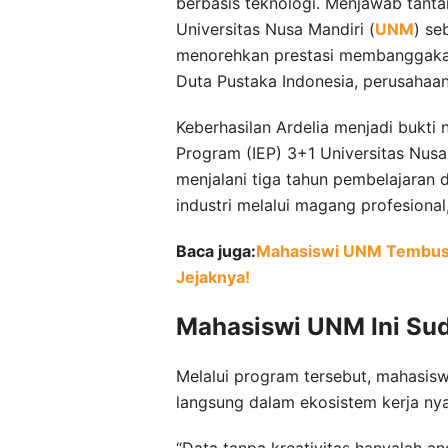
berbasis teknologi. Menjawab tanta
Universitas Nusa Mandiri (
UNM
) se
menorehkan prestasi membanggakan 
Duta Pustaka Indonesia, perusahaan 
Keberhasilan Ardelia menjadi bukti
Program (IEP) 3+1 Universitas Nus
menjalani tiga tahun pembelajaran 
industri melalui magang profesional,
Baca juga:
Mahasiswi UNM Tembus Ma
Jejaknya!
Mahasiswi UNM Ini Sud
Melalui program tersebut, mahasiswa 
langsung dalam ekosistem kerja nyat
“Data tanpa kreativitas hanyalah ang