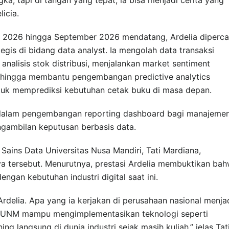
icia.
l 2026 hingga September 2026 mendatang, Ardelia diperc
gis di bidang data analyst. Ia mengolah data transaksi
analisis stok distribusi, menjalankan market sentiment
g, hingga membantu pengembangan predictive analytics
uk memprediksi kebutuhan cetak buku di masa depan.
bat dalam pengembangan reporting dashboard bagi manajeme
ngambilan keputusan berbasis data.
Sains Data Universitas Nusa Mandiri, Tati Mardiana,
a tersebut. Menurutnya, prestasi Ardelia membuktikan ba
ngan kebutuhan industri digital saat ini.
rdelia. Apa yang ia kerjakan di perusahaan nasional menja
 UNM mampu mengimplementasikan teknologi seperti
g langsung di dunia industri sejak masih kuliah,” jelas Tati