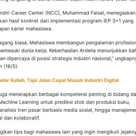
andiri Career Center (NCC), Muhammad Faisal, menegaskan
an hasil konkret dari implementasi program IEP 3+1 yang
pan karier mahasiswa.
agang biasa. Mahasiswa membangun pengalaman profesio
memasuki dunia kerja. Keberhasilan Ardelia menunjukkan b
ipercaya di posisi strategis industri nasional,” ungkapn
n (18/5).
r Kuliah, Tapi Jalan Cepat Masuk Industri Digital
uga menerapkan berbagai kompetensi penting di bidang da
achine Learning untuk prediksi stok dan produksi buku,
nalisis tren pasar berbasis media sosial, hingga manajeme
l dan kolaboratif.
ikan tips bagi mahasiswa lain yang ingin mengikuti jejakn