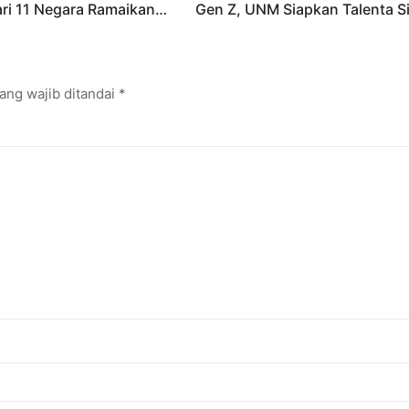
dari 11 Negara Ramaikan
Gen Z, UNM Siapkan Talenta S
i Internasional
Kuasai Industri Digital
ang wajib ditandai
*