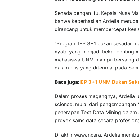
Senada dengan itu, Kepala Nusa M
bahwa keberhasilan Ardelia merupak
dirancang untuk mempercepat kesia
“Program IEP 3+1 bukan sekadar m
nyata yang menjadi bekal penting 
mahasiswa UNM mampu bersaing dan d
dalam rilis yang diterima, pada Seni
Baca juga:
IEP 3+1 UNM Bukan Sekada
Dalam proses magangnya, Ardelia j
science, mulai dari pengembangan M
penerapan Text Data Mining dalam a
proyek sains data secara profesiona
Di akhir wawancara, Ardelia membag