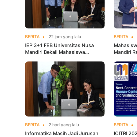
BERITA
22 jam yang lalu
BERITA
IEP 3+1 FEB Universitas Nusa
Mahasisw
Mandiri Bekali Mahasiswa
Mandiri R
Pengalaman Kerja Sebelum Lulus
Taekwond
Champion
BERITA
2 hari yang lalu
BERITA
Informatika Masih Jadi Jurusan
ICITRI 2