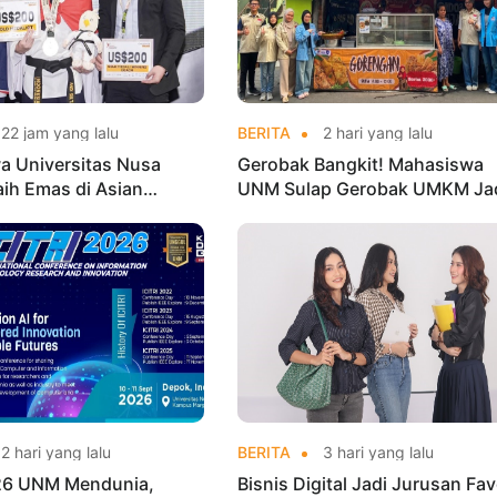
22 jam yang lalu
BERITA
2 hari yang lalu
a Universitas Nusa
Gerobak Bangkit! Mahasiswa
aih Emas di Asian
UNM Sulap Gerobak UMKM Ja
o Indonesia Open
Lebih Menarik dan Laris
ships 2026
2 hari yang lalu
BERITA
3 hari yang lalu
026 UNM Mendunia,
Bisnis Digital Jadi Jurusan Fav