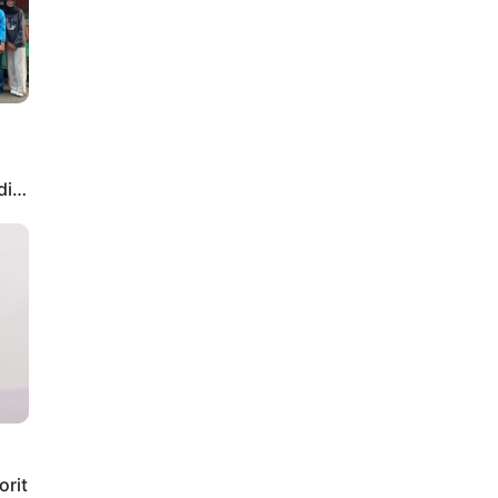
di
orit