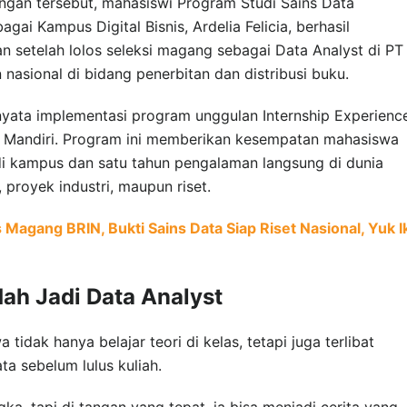
ngan tersebut, mahasiswi Program Studi Sains Data
bagai Kampus Digital Bisnis, Ardelia Felicia, berhasil
setelah lolos seleksi magang sebagai Data Analyst di PT
nasional di bidang penerbitan dan distribusi buku.
 nyata implementasi program unggulan Internship Experienc
a Mandiri. Program ini memberikan kesempatan mahasiswa
di kampus dan satu tahun pengalaman langsung di dunia
 proyek industri, maupun riset.
gang BRIN, Bukti Sains Data Siap Riset Nasional, Yuk Ik
ah Jadi Data Analyst
tidak hanya belajar teori di kelas, tetapi juga terlibat
a sebelum lulus kuliah.
ka, tapi di tangan yang tepat, ia bisa menjadi cerita yang