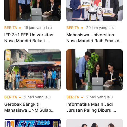
BERITA
19 jam yang lalu
BERITA
20 jam yang lalu
IEP 3+1 FEB Universitas
Mahasiswa Universitas
Nusa Mandiri Bekali
Nusa Mandiri Raih Emas di
Mahasiswa Pengalaman
Asian Taekwondo
Kerja Sebelum Lulus
Indonesia Open
Championships 2026
BERITA
2 hari yang lalu
BERITA
2 hari yang lalu
Gerobak Bangkit!
Informatika Masih Jadi
Mahasiswa UNM Sulap
Jurusan Paling Diburu,
Gerobak UMKM Jadi Lebih
UNM Siapkan Talenta AI
Menarik dan Laris
hingga Cyber Security