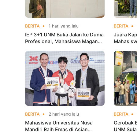
BERITA
1 hari yang lalu
BERITA
IEP 3+1 UNM Buka Jalan ke Dunia
Juara Kap
Profesional, Mahasiswa Magang
Mahasisw
di Kementerian Koperasi
Mandiri 
di Kejur
BERITA
2 hari yang lalu
BERITA
Mahasiswa Universitas Nusa
Gerobak 
Mandiri Raih Emas di Asian
UNM Sula
Taekwondo Indonesia Open
Lebih Men