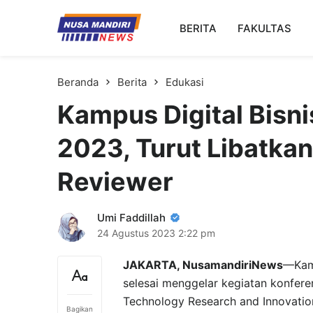
Kampus Digital Bisnis
BERITA
FAKULTAS
Universitas Nusa Mandiri
Beranda
Berita
Edukasi
Kampus Digital Bisn
2023, Turut Libatka
Reviewer
Umi Faddillah
24 Agustus 2023
2:22 pm
JAKARTA, NusamandiriNews
—Kamp
selesai menggelar kegiatan konferen
Technology Research and Innovation
Bagikan