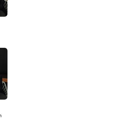
lus
n
ty