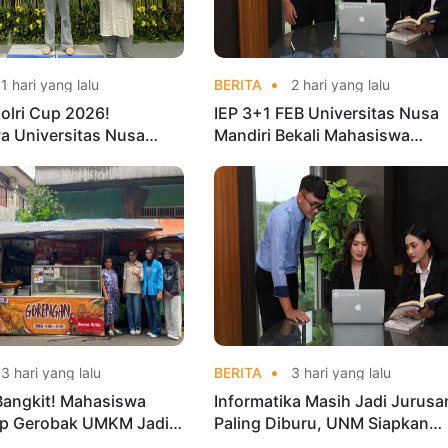
1 hari yang lalu
BERITA
2 hari yang lalu
olri Cup 2026!
IEP 3+1 FEB Universitas Nusa
a Universitas Nusa
Mandiri Bekali Mahasiswa
Harumkan Nama Kampus
Pengalaman Kerja Sebelum Lu
nas Taekwondo
3 hari yang lalu
BERITA
3 hari yang lalu
Bangkit! Mahasiswa
Informatika Masih Jadi Jurusa
p Gerobak UMKM Jadi
Paling Diburu, UNM Siapkan
arik dan Laris
Talenta AI hingga Cyber Securi