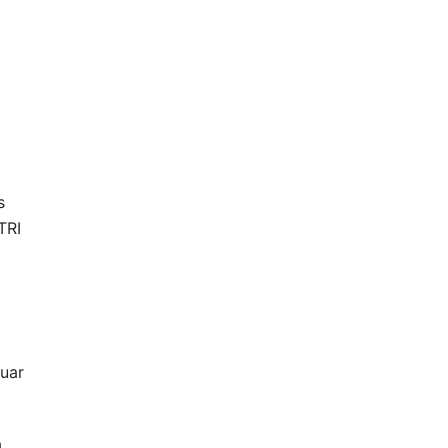
s
TRI
uar
a