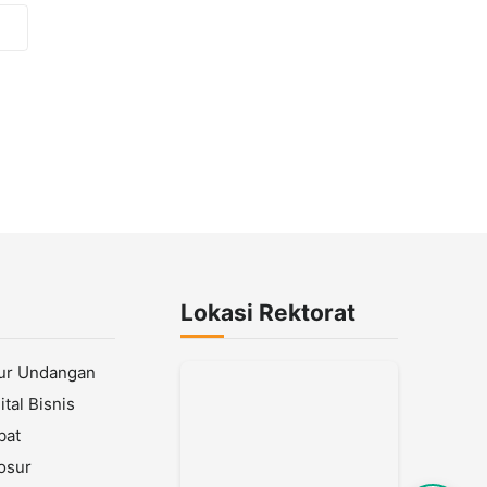
Lokasi Rektorat
lur Undangan
tal Bisnis
bat
osur