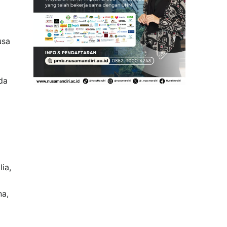
usa
da
ia,
na,