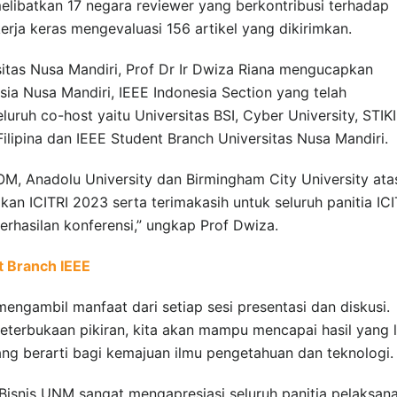
melibatkan 17 negara reviewer yang berkontribusi terhadap
erja keras mengevaluasi 156 artikel yang dikirimkan.
sitas Nusa Mandiri, Prof Dr Ir Dwiza Riana mengucapkan
ia Nusa Mandiri, IEEE Indonesia Section yang telah
luruh co-host yaitu Universitas BSI, Cyber University, STIKI
ilipina dan IEEE Student Branch Universitas Nusa Mandiri.
M, Anadolu University dan Birmingham City University ata
 ICITRI 2023 serta terimakasih untuk seluruh panitia ICI
erhasilan konferensi,” ungkap Prof Dwiza.
 Branch IEEE
 mengambil manfaat dari setiap sesi presentasi dan diskusi.
terbukaan pikiran, kita akan mampu mencapai hasil yang l
ng berarti bagi kemajuan ilmu pengetahuan dan teknologi.
Bisnis UNM sangat mengapresiasi seluruh panitia pelaksan