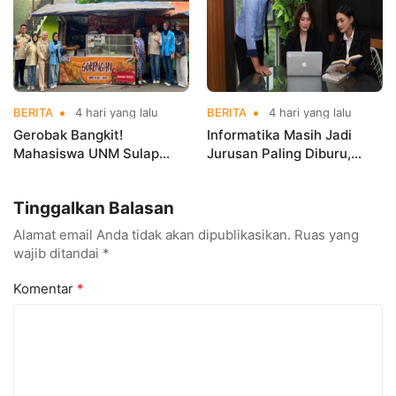
BERITA
4 hari yang lalu
BERITA
4 hari yang lalu
Gerobak Bangkit!
Informatika Masih Jadi
Mahasiswa UNM Sulap
Jurusan Paling Diburu,
Gerobak UMKM Jadi Lebih
UNM Siapkan Talenta AI
Menarik dan Laris
hingga Cyber Security
Tinggalkan Balasan
Alamat email Anda tidak akan dipublikasikan.
Ruas yang
wajib ditandai
*
Komentar
*