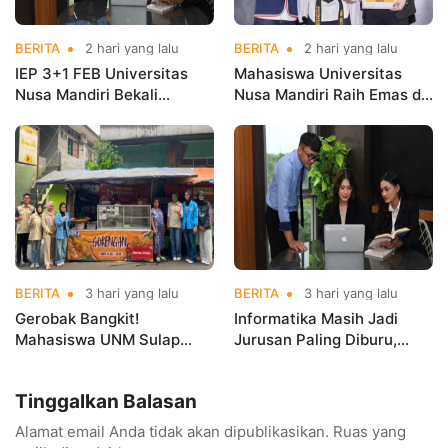
BERITA
2 hari yang lalu
BERITA
2 hari yang lalu
IEP 3+1 FEB Universitas
Mahasiswa Universitas
Nusa Mandiri Bekali
Nusa Mandiri Raih Emas di
Mahasiswa Pengalaman
Asian Taekwondo
Kerja Sebelum Lulus
Indonesia Open
Championships 2026
BERITA
3 hari yang lalu
BERITA
3 hari yang lalu
Gerobak Bangkit!
Informatika Masih Jadi
Mahasiswa UNM Sulap
Jurusan Paling Diburu,
Gerobak UMKM Jadi Lebih
UNM Siapkan Talenta AI
Menarik dan Laris
hingga Cyber Security
Tinggalkan Balasan
Alamat email Anda tidak akan dipublikasikan.
Ruas yang