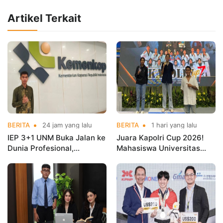
Artikel Terkait
BERITA
24 jam yang lalu
BERITA
1 hari yang lalu
IEP 3+1 UNM Buka Jalan ke
Juara Kapolri Cup 2026!
Dunia Profesional,
Mahasiswa Universitas
Mahasiswa Magang di
Nusa Mandiri Harumkan
Kementerian Koperasi
Nama Kampus di Kejurnas
Taekwondo